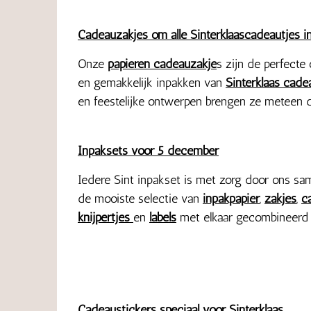
Cadeauzakjes om alle Sinterklaascadeautjes i
Onze
papieren cadeauzakje
s zijn de perfecte
en gemakkelijk inpakken van
Sinterklaas cade
en feestelijke ontwerpen brengen ze meteen de
Inpaksets voor 5 december
Iedere Sint inpakset is met zorg door ons s
de mooiste selectie van
inpakpapier
,
zakjes
,
c
knijpertjes
en
labels
met elkaar gecombineerd 
Cadeaustickers speciaal voor Sinterklaas