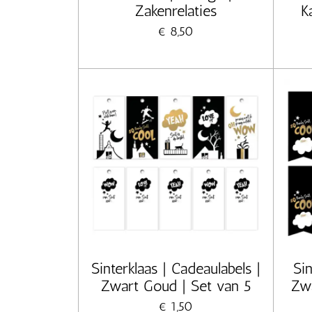
Zakenrelaties
K
€ 8,50
Sinterklaas | Cadeaulabels |
Sin
Zwart Goud | Set van 5
Zwa
€ 1,50