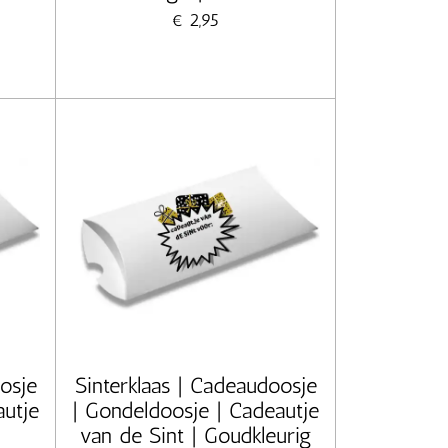
€ 2,95
osje
Sinterklaas | Cadeaudoosje
autje
| Gondeldoosje | Cadeautje
van de Sint | Goudkleurig