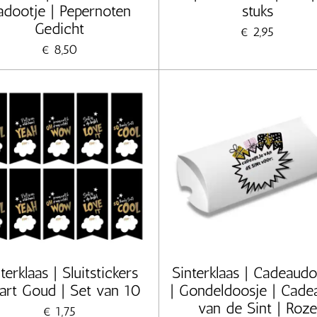
adootje | Pepernoten
stuks
Gedicht
€ 2,95
€ 8,50
terklaas | Sluitstickers
Sinterklaas | Cadeaudo
rt Goud | Set van 10
| Gondeldoosje | Cade
van de Sint | Roze
€ 1,75