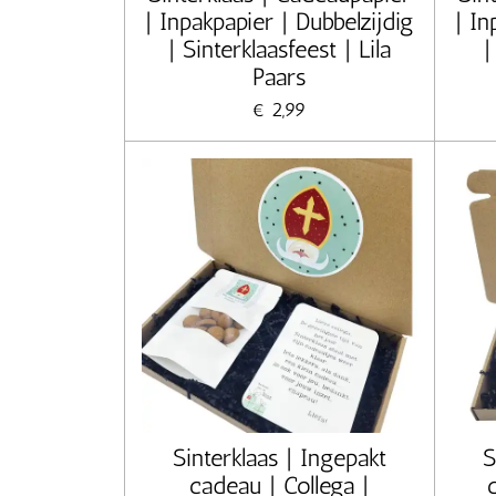
| Inpakpapier | Dubbelzijdig
| In
| Sinterklaasfeest | Lila
|
Paars
€ 2,99
Sinterklaas | Ingepakt
S
cadeau | Collega |