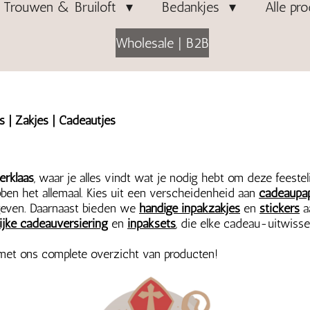
Trouwen & Bruiloft
Bedankjes
Alle pr
Wholesale | B2B
rs | Zakjes | Cadeautjes
erklaas
, waar je alles vindt wat je nodig hebt om deze feestel
bben het allemaal. Kies uit een verscheidenheid aan
cadeaupap
geven. Daarnaast bieden we
handige inpakzakjes
en
stickers
a
lijke cadeauversiering
en
inpaksets
, die elke cadeau-uitwisse
met ons complete overzicht van producten!