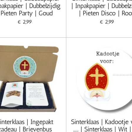
pakpapier | Dubbelzijdig
| Inpakpapier | Dubbelz
 Pieten Party | Goud
| Pieten Disco | Ro
€ 2,99
€ 2,99
interklaas | Ingepakt
Sinterklaas | Kadootje
cadeau | Brievenbus
...... | Sinterklaas | Wit