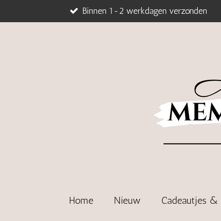
Binnen 1-2 werkdagen verzonden
Ga
direct
naar
de
hoofdinhoud
Home
Nieuw
Cadeautjes 