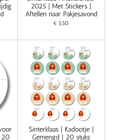
ijdig
2025 | Met Stickers |
od
Aftellen naar Pakjesavond
€ 5,50
 voor
Sinterklaas | Kadootje |
 | 20
Gemengd | 20 stuks