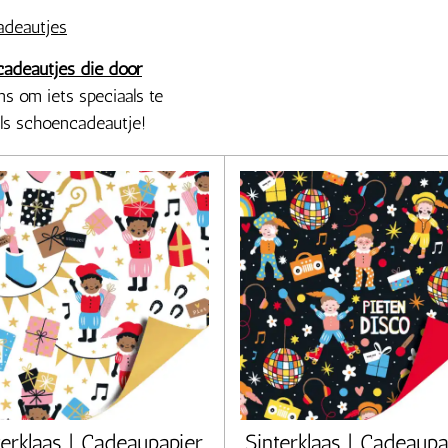
adeautjes
 cadeautjes die door
ns om iets speciaals te
ls schoencadeautje!
terklaas | Cadeaupapier
Sinterklaas | Cadeaupa