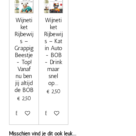
Wijneti
Wijneti
ket
ket
Rijbewij
Rijbewij
s –
s – Kat
Grappig
in Auto
Beestje
- BOB
- Top!
- Drink
Vanaf
maar
nu ben
snel
jij altijd
op....
de BOB
€ 2,50
€ 2,50
Bekijk details
Bekijk details
Misschien vind je dit ook leuk....