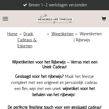
Binnen 1-2 werkdagen verzonden
Ga
direct
naar
de
hoofdinhoud
Home
»
Drank
»
Wijnetiketten
»
Wijnetiketten
Cadeaus &
| Rijbewijs
Etiketten
Wijnetiketten voor het Rijbewijs – Verras met een
Uniek Cadeau!
Geslaagd voor het rijbewijs?
Maak het feestje
compleet met een origineel en persoonlijk cadeau:
een fles wijn met een uniek
wijnetiket voor het
behalen van het rijbewijs
!
De perfecte finishing touch voor een geslaagd cadeau!