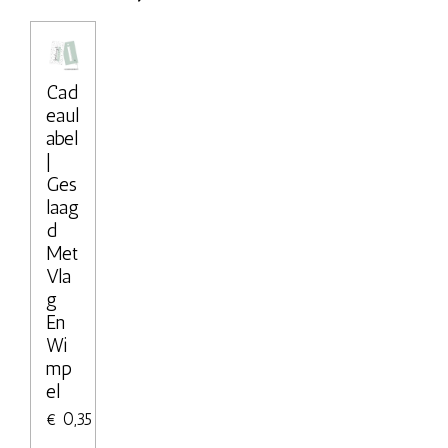
Cad
eaul
abel
|
Ges
laag
d
Met
Vla
g
En
Wi
mp
el
€ 0,35