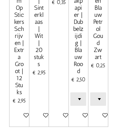
m
|
akp
en
€ 0,35
Op
Sint
api
Bla
Stic
erkl
er |
uw
kers
aas
Dub
Petr
Sch
|
belz
ol
rijv
Wit
ijdi
Gou
en |
|
g |
d
Extr
20
Bla
Zw
a
stuk
uw
art
Gro
s
Roo
€ 0,25
ot |
d
€ 2,95
12
€ 2,50
Stu
ks
€ 2,95
In winkelwagen
In winkelwagen
In winkelwagen
In winkelwagen
In winkelwagen