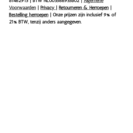
81462913 | BTW NL003566935B02
|
Algemene
Voorwaarden
|
Privacy
|
Retourneren & Herroepen
|
Bestelling herroepen
| Onze prijzen zijn inclusief 9% of
21% BTW, tenzij anders aangegeven.