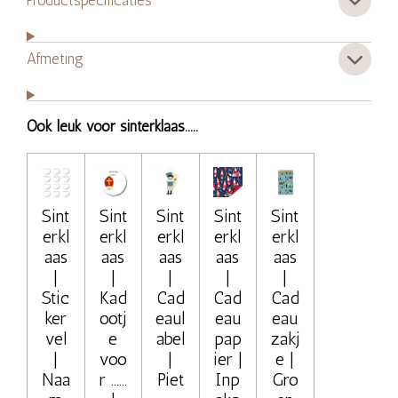
Productspecificaties
Afmeting
Ook leuk voor sinterklaas.....
Sint
Sint
Sint
Sint
Sint
erkl
erkl
erkl
erkl
erkl
aas
aas
aas
aas
aas
|
|
|
|
|
Stic
Kad
Cad
Cad
Cad
ker
ootj
eaul
eau
eau
vel
e
abel
pap
zakj
|
voo
|
ier |
e |
Naa
r ......
Piet
Inp
Gro