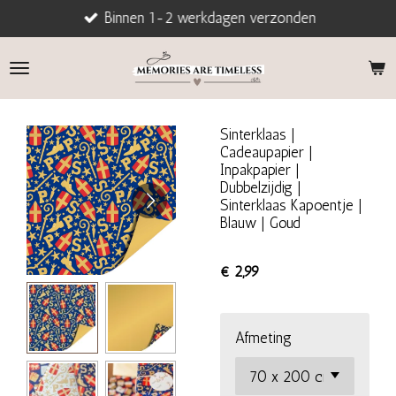
Binnen 1-2 werkdagen verzonden
Ga
direct
naar
de
hoofdinhoud
Sinterklaas |
Cadeaupapier |
Inpakpapier |
Dubbelzijdig |
Sinterklaas Kapoentje |
Blauw | Goud
€ 2,99
Afmeting