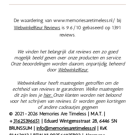
De waardering van www.memoriesaretimeless.nl/ bij
WebwinkelKeur Reviews
is 9.6/10 gebaseerd op 1391
reviews.
We vinden het belangrijk dat reviews een zo goed
mogelijk beeld geven over onze producten en service.
Onze beoordelingen worden daarom, onpartijdig, beheerd
door
WebwinkelKeur.
Webwinkelkeur heeft maatregelen getroffen om de
echtheid van reviews te garanderen. Welke maatregelen
dit zijn lees je
hier.
Onze klanten worden niet beloond
voor het schrijven van reviews. Er worden geen kortingen
of andere cadeautjes gegeven
© 2021-2026 Memories Are Timeless
| M.A.T. |
+
31625396651
| Eduard Wintgensstraat 28, 6446 SN
BRUNSSUM |
info@memoriesaretimeless.nl
| KvK