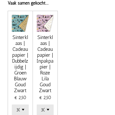
Vaak samen gekocht....
Sinterkl
Sinterkl
aas |
aas |
Cadeau
Cadeau
papier |
papier |
Dubbelz
Inpakpa
ijdig |
pier |
Groen
Roze
Blauw
Lila
Goud
Goud
Zwart
Zwart
€ 2,50
€ 2,50