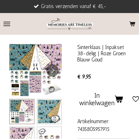
Gratis verzenden vanaf € 45,-
Ga
direct
naar
de
hoofdinhoud
Sinterklaas | Inpakset
38-delig | Roze Groen
Blauw Goud
€ 9,95
In
winkelwagen
Artikelnummer:
7435805957915