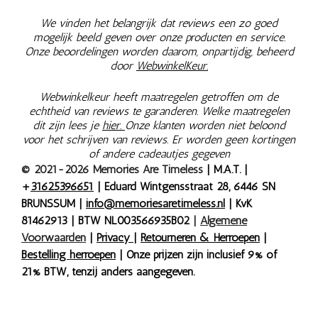
We vinden het belangrijk dat reviews een zo goed
mogelijk beeld geven over onze producten en service.
Onze beoordelingen worden daarom, onpartijdig, beheerd
door
WebwinkelKeur.
Webwinkelkeur heeft maatregelen getroffen om de
echtheid van reviews te garanderen. Welke maatregelen
dit zijn lees je
hier.
Onze klanten worden niet beloond
voor het schrijven van reviews. Er worden geen kortingen
of andere cadeautjes gegeven
© 2021-2026 Memories Are Timeless
| M.A.T. |
+
31625396651
| Eduard Wintgensstraat 28, 6446 SN
BRUNSSUM |
info@memoriesaretimeless.nl
| KvK
81462913 | BTW NL003566935B02
|
Algemene
Voorwaarden
|
Privacy
|
Retourneren & Herroepen
|
Bestelling herroepen
| Onze prijzen zijn inclusief 9% of
21% BTW, tenzij anders aangegeven.