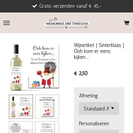
Gratis verzenden vanaf € 45,-
Ga
direct
naar
de
hoofdinhoud
Wijnetiket | Sinterklaas |
Ooh kom er eens
kijken....
€ 2,50
Afmeting
Personaliseren