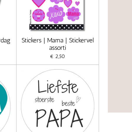
rdag
Stickers | Mama | Stickervel
assorti
€ 2,50