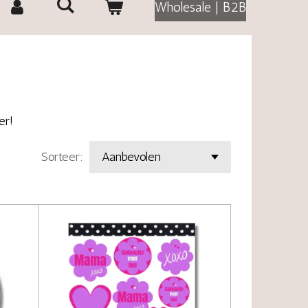
Wholesale | B2B
er!
Sorteer: