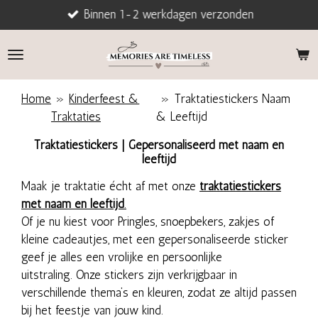
Binnen 1-2 werkdagen verzonden
Ga
direct
naar
de
hoofdinhoud
Home
»
Kinderfeest &
»
Traktatiestickers Naam
Traktaties
& Leeftijd
Traktatiestickers | Gepersonaliseerd met naam en
leeftijd
Maak je traktatie écht af met onze
traktatiestickers
met naam en leeftijd
.
Of je nu kiest voor Pringles, snoepbekers, zakjes of
kleine cadeautjes, met een gepersonaliseerde sticker
geef je alles een vrolijke en persoonlijke
uitstraling. Onze stickers zijn verkrijgbaar in
verschillende thema’s en kleuren, zodat ze altijd passen
bij het feestje van jouw kind.