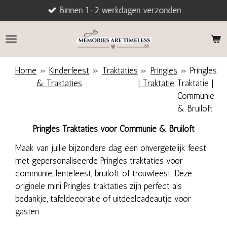
Binnen 1-2 werkdagen verzonden
Ga
direct
naar
de
hoofdinhoud
Home
»
Kinderfeest
»
Traktaties
»
Pringles
»
Pringles
& Traktaties
| Traktatie
Traktatie |
Communie
& Bruiloft
Pringles Traktaties voor Communie & Bruiloft
Maak van jullie bijzondere dag een onvergetelijk feest
met gepersonaliseerde Pringles traktaties voor
communie, lentefeest, bruiloft of trouwfeest. Deze
originele mini Pringles traktaties zijn perfect als
bedankje, tafeldecoratie of uitdeelcadeautje voor
gasten.