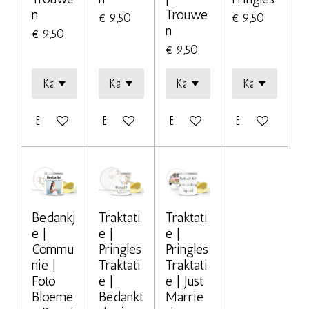
n
Trouwe
€ 9,50
€ 9,50
n
€ 9,50
€ 9,50
Bekijk details
Bekijk details
Bekijk details
Bekijk details
Bedankj
Traktati
Traktati
e |
e |
e |
Commu
Pringles
Pringles
nie |
Traktati
Traktati
Foto
e |
e | Just
Bloeme
Bedankt
Marrie