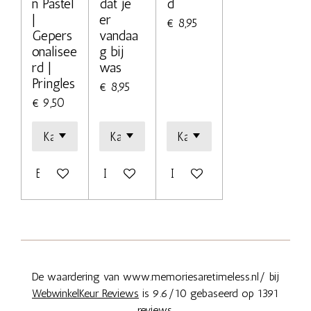
n Pastel
dat je
d
|
er
€ 8,95
Gepers
vandaa
onalisee
g bij
rd |
was
Pringles
€ 8,95
€ 9,50
Bekijk details
In winkelwagen
In winkelwagen
De waardering van www.memoriesaretimeless.nl/ bij
WebwinkelKeur Reviews
is 9.6/10 gebaseerd op 1391
reviews.