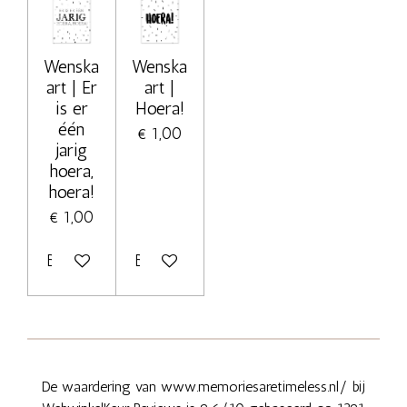
Wenska
Wenska
art | Er
art |
is er
Hoera!
één
€ 1,00
jarig
hoera,
hoera!
€ 1,00
Bekijk details
Bekijk details
De waardering van www.memoriesaretimeless.nl/ bij