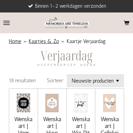
Binnen 1-2 werkdagen verzonden
Ga
direct
naar
de
hoofdinhoud
Home
»
Kaartjes & Zo
»
Kaartje Verjaardag
18 resultaten
Sorteer:
Wenska
Wenska
Wenska
Wenska
art |
art |
art |
art |
Voor
Hiep
Wie Dit
Gefelici