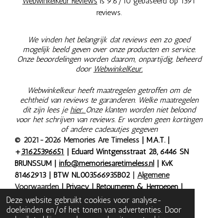
WebwinkelKeur Reviews
is 9.6/10 gebaseerd op 1391
reviews.
We vinden het belangrijk dat reviews een zo goed
mogelijk beeld geven over onze producten en service.
Onze beoordelingen worden daarom, onpartijdig, beheerd
door
WebwinkelKeur.
Webwinkelkeur heeft maatregelen getroffen om de
echtheid van reviews te garanderen. Welke maatregelen
dit zijn lees je
hier.
Onze klanten worden niet beloond
voor het schrijven van reviews. Er worden geen kortingen
of andere cadeautjes gegeven
© 2021-2026 Memories Are Timeless
| M.A.T. |
+
31625396651
| Eduard Wintgensstraat 28, 6446 SN
BRUNSSUM |
info@memoriesaretimeless.nl
| KvK
81462913 | BTW NL003566935B02
|
Algemene
Voorwaarden
|
Privacy
|
Retourneren & Herroepen
|
Bestelling herroepen
| Onze prijzen zijn inclusief 9% of
Deze website gebruikt cookies voor analyse-
doeleinden en/of het tonen van advertenties. Door
21% BTW, tenzij anders aangegeven.