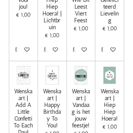
jou!
Hiep
Leest
teerd
Hoera! |
Viert
Lievelin
€ 1,00
Lichtbr
Feest
g
uin
€ 1,00
€ 1,00
€ 1,00
Bekijk details
Bekijk details
Bekijk details
Bekijk details
Wenska
Wenska
Wenska
Wenska
art |
art |
art |
art |
Add A
Happy
Vandaa
Hiep
Little
Birthda
g is het
Hiep
Confetti
y To
jouw
Hoera!
To Each
You!
feestje!
€ 1,00
Day!