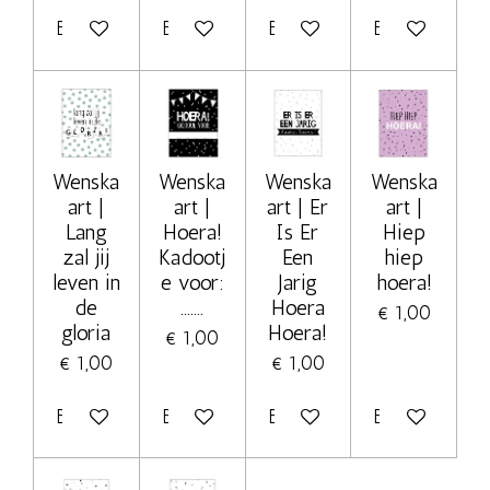
Bekijk details
Bekijk details
Bekijk details
Bekijk details
Wenska
Wenska
Wenska
Wenska
art |
art |
art | Er
art |
Lang
Hoera!
Is Er
Hiep
zal jij
Kadootj
Een
hiep
leven in
e voor:
Jarig
hoera!
de
.......
Hoera
€ 1,00
gloria
Hoera!
€ 1,00
€ 1,00
€ 1,00
Bekijk details
Bekijk details
Bekijk details
Bekijk details