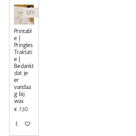
DIY
Printabl
e |
Pringles
Traktati
e |
Bedankt
dat je
er
vandaa
g bij
was
€ 7,50
Bekijk details