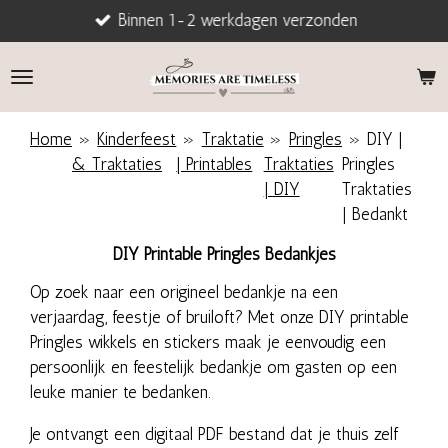
Binnen 1-2 werkdagen verzonden
Ga
direct
naar
de
hoofdinhoud
Home
»
Kinderfeest
»
Traktatie
»
Pringles
»
DIY |
& Traktaties
| Printables
Traktaties
Pringles
| DIY
Traktaties
| Bedankt
DIY Printable Pringles Bedankjes
Op zoek naar een origineel bedankje na een
verjaardag, feestje of bruiloft? Met onze DIY printable
Pringles wikkels en stickers maak je eenvoudig een
persoonlijk en feestelijk bedankje om gasten op een
leuke manier te bedanken.
Je ontvangt een digitaal PDF bestand dat je thuis zelf