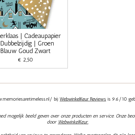
terklaas | Cadeaupapier
 Dubbelzijdig | Groen
Blauw Goud Zwart
€ 2,50
memoriesaretimeless.nl/ bij
WebwinkelKeur Reviews
is 9.6/10 geb
oed mogelijk beeld geven over onze producten en service. Onze beo
door
WebwinkelKeur.