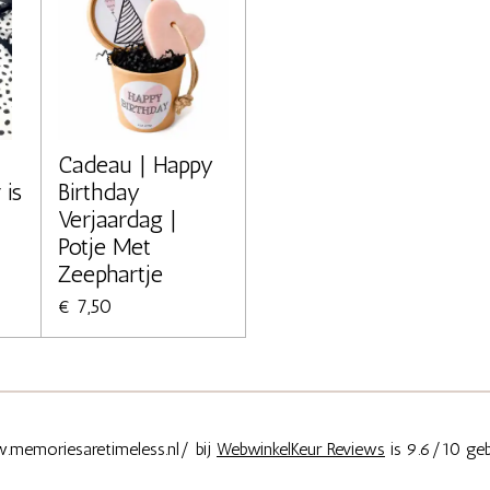
Cadeau | Happy
 is
Birthday
Verjaardag |
Potje Met
Zeephartje
€ 7,50
memoriesaretimeless.nl/ bij
WebwinkelKeur Reviews
is 9.6/10 geb