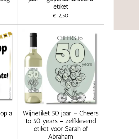
etiket
€ 2,50
Pop a
Wijnetiket 50 jaar – Cheers
to 50 years – zelfklevend
etiket voor Sarah of
Abraham