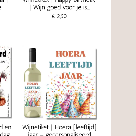
e
| Wijn goed voor je is...
€ 2,50
rd en
Wijnetiket | Hoera [leeftijd]
rdag
jaar – gepersonaliseerd