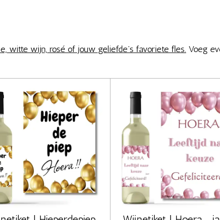
 witte wijn, rosé of jouw geliefde’s favoriete fles.
Voeg eve
netiket | Hieperdepiep
Wijnetiket | Hoera ... ja