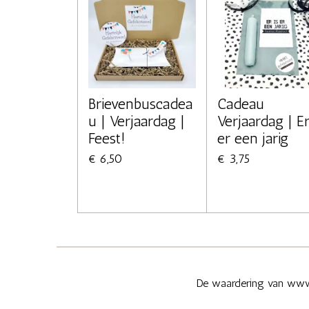
Brievenbuscadea
Cadeau
u | Verjaardag |
Verjaardag | Er
Feest!
er een jarig
€ 6,50
€ 3,75
De waardering van www.