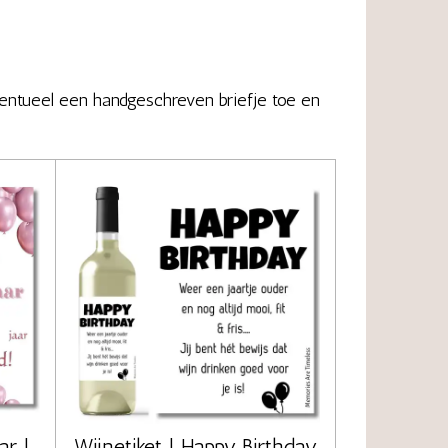
ntueel een handgeschreven briefje toe en
ar |
Wijnetiket | Happy Birthday