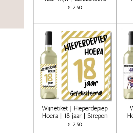
€ 2,50
Wijnetiket | Hieperdepiep
W
Hoera | 18 jaar | Strepen
Ho
€ 2,50