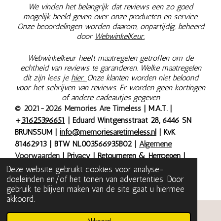
We vinden het belangrijk dat reviews een zo goed
mogelijk beeld geven over onze producten en service.
Onze beoordelingen worden daarom, onpartijdig, beheerd
door
WebwinkelKeur.
Webwinkelkeur heeft maatregelen getroffen om de
echtheid van reviews te garanderen. Welke maatregelen
dit zijn lees je
hier.
Onze klanten worden niet beloond
voor het schrijven van reviews. Er worden geen kortingen
of andere cadeautjes gegeven
© 2021-2026 Memories Are Timeless
| M.A.T. |
+
31625396651
| Eduard Wintgensstraat 28, 6446 SN
BRUNSSUM |
info@memoriesaretimeless.nl
| KvK
81462913 | BTW NL003566935B02
|
Algemene
Voorwaarden
|
Privacy
|
Retourneren & Herroepen
|
Bestelling herroepen
| Onze prijzen zijn inclusief 9% of
Deze website gebruikt cookies voor analyse-
doeleinden en/of het tonen van advertenties. Door
21% BTW, tenzij anders aangegeven.
gebruik te blijven maken van de site gaat u hiermee
akkoord.