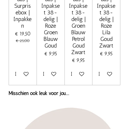
Surpris
Inpakse
Inpakse
Inpakse
ebox |
t 38-
t 38-
t 38-
Inpakke
delig |
delig |
delig |
n
Roze
Groen
Roze
Groen
Blauw
Lila
€ 19,50
Blauw
Petrol
Goud
€ 25,00
Goud
Goud
Zwart
Zwart
€ 9,95
€ 9,95
€ 9,95
In winkelwagen
In winkelwagen
In winkelwagen
In winkelwage
Misschien ook leuk voor jou....