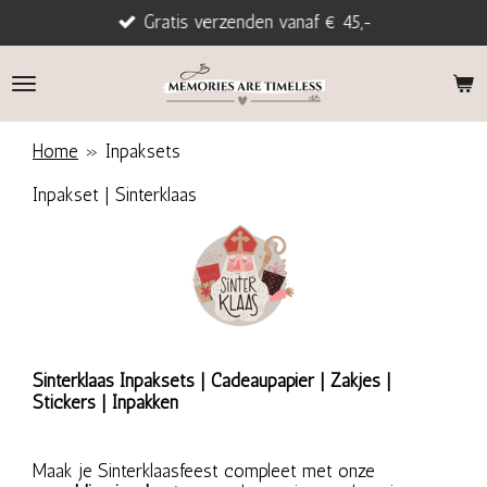
Gratis verzenden vanaf € 45,-
Ga
direct
naar
de
hoofdinhoud
Home
»
Inpaksets
Inpakset | Sinterklaas
Sinterklaas Inpaksets | Cadeaupapier | Zakjes |
Stickers | Inpakken
Maak je Sinterklaasfeest compleet met onze