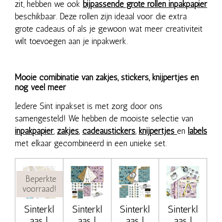
zit, hebben we ook
bijpassende grote rollen inpakpapier
beschikbaar. Deze rollen zijn ideaal voor die extra
grote cadeaus of als je gewoon wat meer creativiteit
wilt toevoegen aan je inpakwerk.
Mooie comibinatie van zakjes, stickers, knijpertjes en
nog veel meer
Iedere Sint inpakset is met zorg door ons
samengesteld! We hebben de mooiste selectie van
inpakpapier
,
zakjes
,
cadeaustickers
,
knijpertjes
en
labels
met elkaar gecombineerd in een unieke set.
Beperkte
voorraad!
Sinterkl
Sinterkl
Sinterkl
Sinterkl
aas |
aas |
aas |
aas |