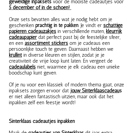
geweldige inpaksets
voor de mooiste cadeautjes voor
5 december of in de schoen!
Onze sets bevatten alles wat je nodig hebt om je
geschenken
prachtig in te pakken
. Je vindt er
schattige
papieren cadeauzakjes
in verschillende maten,
kleurrijk
cadeaupapier
dat perfect past bij de feestelijke sfeer,
en een
assortiment stickers
om je cadeaus een
persoonlijke touch te geven. Daarnaast hebben we
krullint
in diverse kleuren en stijlen, zodat je je
creativiteit de vrije loop kunt laten. En vergeet de
cadeaulabels
niet, waarmee je elk cadeau een unieke
boodschap kunt geven.
Of je nu voor een klassiek of modern thema gaat, onze
inpaksets zorgen ervoor dat
jouw Sinterklaascadeau
s
er niet alleen fantastisch uitzien, maar ook dat het
inpakken zelf een feestje wordt!
Sinterklaas cadeautjes inpakken
Maak de
cadeautjes van Sinterklaas
dit jaar extra