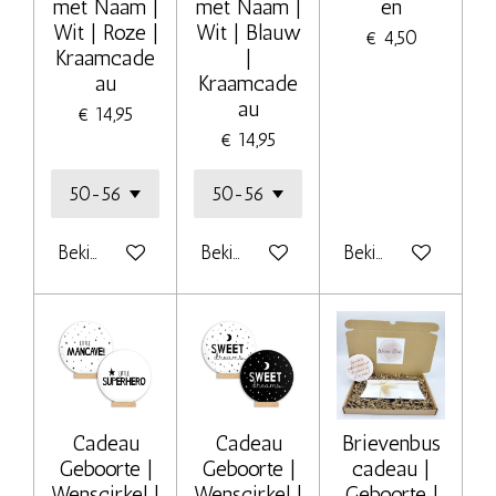
met Naam |
met Naam |
en
Wit | Roze |
Wit | Blauw
€ 4,50
Kraamcade
|
au
Kraamcade
au
€ 14,95
€ 14,95
Bekijk details
Bekijk details
Bekijk details
Cadeau
Cadeau
Brievenbus
Geboorte |
Geboorte |
cadeau |
Wenscirkel |
Wenscirkel |
Geboorte |