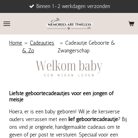
Binnen 1-2 werkdagen verzonden
Ga
direct
naar
de
hoofdinhoud
Home
»
Cadeautjes
»
Cadeautje Geboorte &
& Zo
Zwangerschap
Liefste geboortecadeautjes voor een jongen of
meisje
Hoera, er is een baby geboren! Wil je de kersverse
ouders verrassen met een
lief geboortecadeautje
? Bij
ons vind je originele, handgemaakte cadeaus om te
geven of per post te versturen. Speciaal voor een