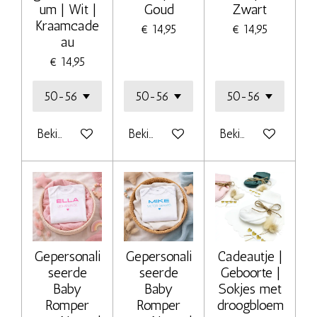
um | Wit |
Goud
Zwart
Kraamcade
€ 14,95
€ 14,95
au
€ 14,95
Bekijk details
Bekijk details
Bekijk details
Gepersonali
Gepersonali
Cadeautje |
seerde
seerde
Geboorte |
Baby
Baby
Sokjes met
Romper
Romper
droogbloem