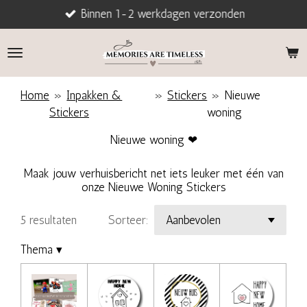
Binnen 1-2 werkdagen verzonden
Ga
direct
naar
de
hoofdinhoud
Home
»
Inpakken &
»
Stickers
»
Nieuwe
Stickers
woning
Nieuwe woning ❤
Maak jouw verhuisbericht net iets leuker met één van
onze Nieuwe Woning Stickers
5 resultaten
Sorteer:
Thema
▾