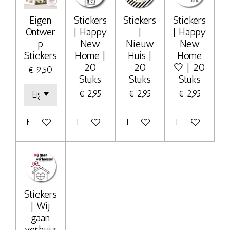
Eigen
Stickers
Stickers
Stickers
Ontwer
| Happy
|
| Happy
p
New
Nieuw
New
Stickers
Home |
Huis |
Home
20
20
🤍 | 20
€ 9,50
Stuks
Stuks
Stuks
€ 2,95
€ 2,95
€ 2,95
Bekijk details
In winkelwagen
In winkelwagen
In winkelwage
Stickers
| Wij
gaan
verhuiz