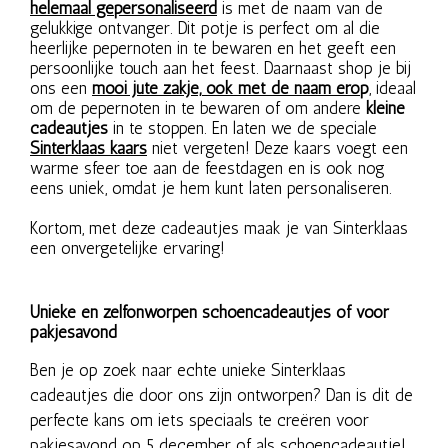
helemaal gepersonaliseerd
is met de naam van de
gelukkige ontvanger. Dit potje is perfect om al die
heerlijke pepernoten in te bewaren en het geeft een
persoonlijke touch aan het feest. Daarnaast shop je bij
ons een
mooi jute zakje, ook met de naam ero
p
, ideaal
om de pepernoten in te bewaren of om andere
kleine
cadeautjes
in te stoppen. En laten we de speciale
Sinterklaas kaars
niet vergeten! Deze kaars voegt een
warme sfeer toe aan de feestdagen en is ook nog
eens uniek, omdat je hem kunt laten personaliseren.
Kortom, met deze cadeautjes maak je van Sinterklaas
een onvergetelijke ervaring!
Unieke en zelfonworpen schoencadeautjes of voor
pakjesavond
Ben je op zoek naar echte unieke Sinterklaas
cadeautjes die door ons zijn ontworpen? Dan is dit de
perfecte kans om iets speciaals te creëren voor
pakjesavond op 5 december of als schoencadeautje!