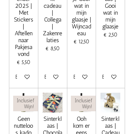
2025 |
cadeau
wat in
Gooi
Met
|
mijn
wat in
Stickers
Collega
glaasje |
mijn
|
|
Wijncad
glaasje
Aftellen
Zakenre
eau
€ 2,50
naar
laties
€ 12,50
Pakjesa
€ 8,50
vond
€ 5,50
Bekijk details
Bekijk details
Bekijk details
Bekijk details
Inclusief
Inclusief
Wijn!
Wijn!
Geen
Sinterkl
Ooh
Sinterkl
nutteloo
aas |
kom er
aas |
s kado
Chocola
eens
Cadeau