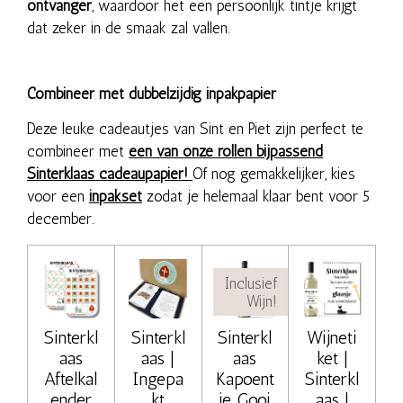
ontvanger
, waardoor het een persoonlijk tintje krijgt
dat zeker in de smaak zal vallen.
Combineer met dubbelzijdig inpakpapier
Deze leuke cadeautjes van Sint en Piet zijn perfect te
combineer met
één van onze rollen bijpassend
Sinterklaas cadeaupapier!
Of nog gemakkelijker, kies
voor een
inpakset
zodat je helemaal klaar bent voor 5
december.
Inclusief
Wijn!
Sinterkl
Sinterkl
Sinterkl
Wijneti
aas
aas |
aas
ket |
Aftelkal
Ingepa
Kapoent
Sinterkl
ender
kt
je Gooi
aas |