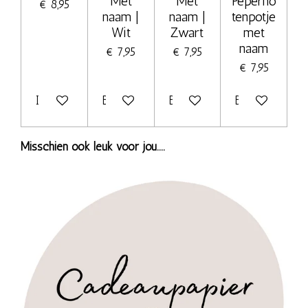
Met
Met
Peperno
€ 8,95
naam |
naam |
tenpotje
Wit
Zwart
met
naam
€ 7,95
€ 7,95
€ 7,95
In winkelwagen
Bekijk details
Bekijk details
Bekijk details
Misschien ook leuk voor jou....