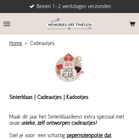
Binnen 1-2 werkdagen verzonden
Ga
direct
naar
de
hoofdinhoud
Home
»
Cadeautjes
Sinterklaas | Cadeautjes | Kadootjes
Maak dit jaar het Sinterklaasfeest extra speciaal met
onze
unieke, zelf ontworpen cadeautjes!
Stel je voor: een schattig
pepernotenpotje dat