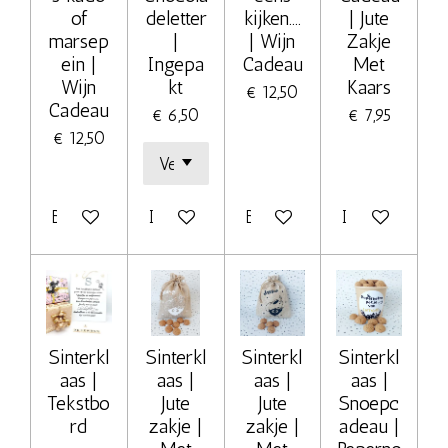
of
deletter
kijken....
| Jute
marsep
|
| Wijn
Zakje
ein |
Ingepa
Cadeau
Met
Wijn
kt
Kaars
€ 12,50
Cadeau
€ 6,50
€ 7,95
€ 12,50
Bekijk details
In winkelwagen
Bekijk details
In winkelwage
Sinterkl
Sinterkl
Sinterkl
Sinterkl
aas |
aas |
aas |
aas |
Tekstbo
Jute
Jute
Snoepc
rd
zakje |
zakje |
adeau |