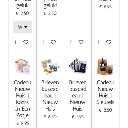
geluk
geluk!
€ 6,95
€ 2,50
€ 2,50
Bekijk details
Bekijk details
Bekijk details
Bekijk details
Cadeau
Brieven
Brieven
Cadeau
Nieuw
buscad
buscad
Nieuw
Huis |
eau |
eau |
Huis |
Kaars
Nieuw
Nieuw
Sleutels
In Een
Huis
Huis
€ 8,50
Potje
€ 6,50
€ 5,95
€ 9,95