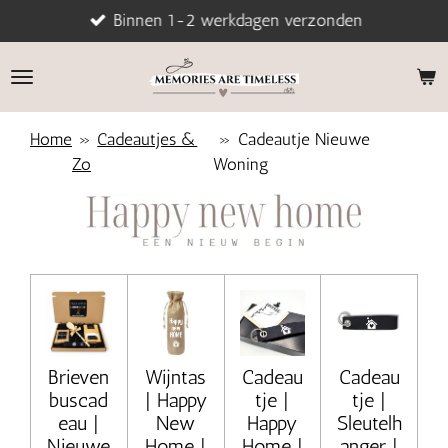
Binnen 1-2 werkdagen verzonden
Ga
direct
naar
de
hoofdinhoud
Home
»
Cadeautjes &
»
Cadeautje Nieuwe
Zo
Woning
Brieven
Wijntas
Cadeau
Cadeau
buscad
| Happy
tje |
tje |
eau |
New
Happy
Sleutelh
Nieuwe
Home |
Home |
anger |