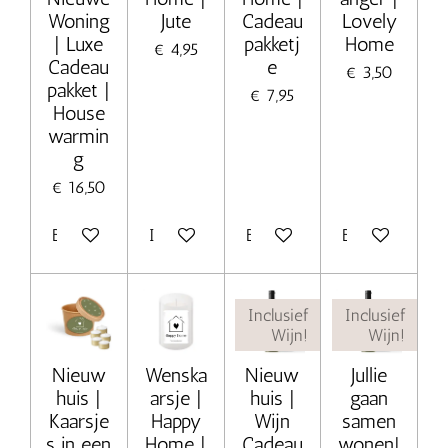
Woning
Jute
Cadeau
Lovely
| Luxe
pakketj
Home
€ 4,95
Cadeau
e
€ 3,50
pakket |
€ 7,95
House
warmin
g
€ 16,50
Bekijk details
In winkelwagen
Bekijk details
Bekijk details
Inclusief
Inclusief
Wijn!
Wijn!
Nieuw
Wenska
Nieuw
Jullie
huis |
arsje |
huis |
gaan
Kaarsje
Happy
Wijn
samen
s in een
Home |
Cadeau
wonen!