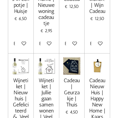
potje |
Nieuwe
| Wijn
€ 12,50
Huisje
woning
Cadeau
cadeau
€ 6,50
€ 12,50
tje
€ 2,95
Bekijk details
Bekijk details
Bekijk details
Bekijk details
Wijneti
Wijneti
Cadeau
Cadeau
ket |
ket |
|
Nieuw
Nieuw
Jullie
Geurza
Huis |
huis |
gaan
kje |
Happy
Gefelici
samen
Thuis
New
teerd
wonen
Home |
€ 4,50
& Veel
| Veel
Kaars