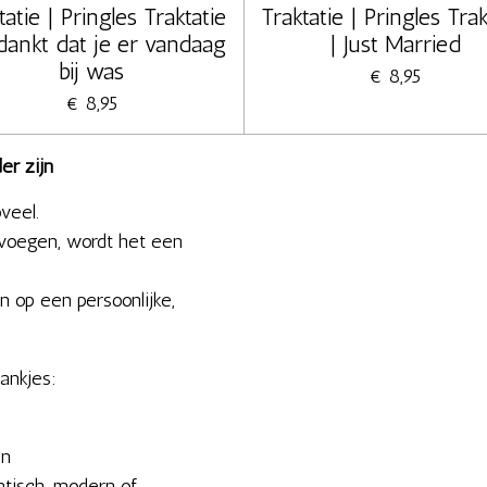
tatie | Pringles Traktatie
Traktatie | Pringles Trak
dankt dat je er vandaag
| Just Married
bij was
€ 8,95
€ 8,95
er zijn
oveel.
 voegen, wordt het een
n op een persoonlijke,
ankjes:
en
antisch, modern of