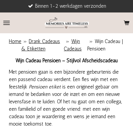
Binnen 1-2 werkdagen verzonden
Ga
direct
naar
de
hoofdinhoud
Home
»
Drank Cadeaus
»
Wijn
»
Wijn Cadeau |
& Etiketten
Cadeaus
Pensioen
Wijn Cadeau Pensioen – Stijlvol Afscheidscadeau
Met pensioen gaan is een bijzondere gebeurtenis die
een passend cadeau verdient. Een fles wijn met een
feestelijk
Pensioen etiket
is een origineel gebaar om
iemand te bedanken voor de inzet en om een nieuwe
levensfase in te luiden. Of het nu gaat om een collega,
een familielid of een goede vriend: met een wijn
cadeau toon je waardering en wens je iemand een
mooie toekomst toe.