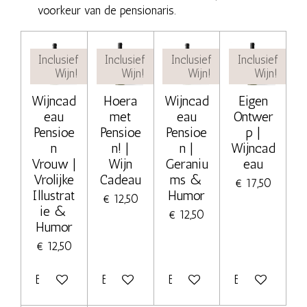
voorkeur van de pensionaris.
Inclusief
Inclusief
Inclusief
Inclusief
Wijn!
Wijn!
Wijn!
Wijn!
Wijncad
Hoera
Wijncad
Eigen
eau
met
eau
Ontwer
Pensioe
Pensioe
Pensioe
p |
n
n! |
n |
Wijncad
Vrouw |
Wijn
Geraniu
eau
Vrolijke
Cadeau
ms &
€ 17,50
Illustrat
Humor
€ 12,50
ie &
€ 12,50
Humor
€ 12,50
Bekijk details
Bekijk details
Bekijk details
Bekijk details