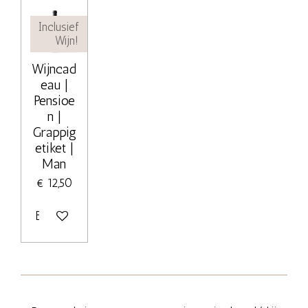
Inclusief
Wijn!
Wijncad
eau |
Pensioe
n |
Grappig
etiket |
Man
€ 12,50
Bekijk details