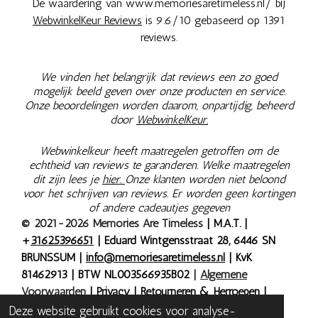
De waardering van www.memoriesaretimeless.nl/ bij
WebwinkelKeur Reviews
is 9.6/10 gebaseerd op 1391
reviews.
We vinden het belangrijk dat reviews een zo goed
mogelijk beeld geven over onze producten en service.
Onze beoordelingen worden daarom, onpartijdig, beheerd
door
WebwinkelKeur.
Webwinkelkeur heeft maatregelen getroffen om de
echtheid van reviews te garanderen. Welke maatregelen
dit zijn lees je
hier.
Onze klanten worden niet beloond
voor het schrijven van reviews. Er worden geen kortingen
of andere cadeautjes gegeven
© 2021-2026 Memories Are Timeless
| M.A.T. |
+
31625396651
| Eduard Wintgensstraat 28, 6446 SN
BRUNSSUM |
info@memoriesaretimeless.nl
| KvK
81462913 | BTW NL003566935B02
|
Algemene
Voorwaarden
|
Privacy
|
Retourneren & Herroepen
|
Bestelling herroepen
| Onze prijzen zijn inclusief 9% of
Deze website gebruikt cookies voor analyse-