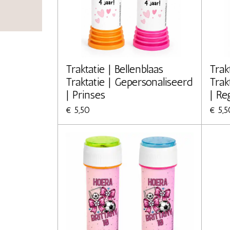
Traktatie | Bellenblaas
Trak
Traktatie | Gepersonaliseerd
Trak
| Prinses
| R
€ 5,50
€ 5,5