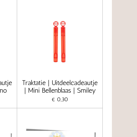
autje
Traktatie | Uitdeelcadeautje
ino
| Mini Bellenblaas | Smiley
€ 0,30