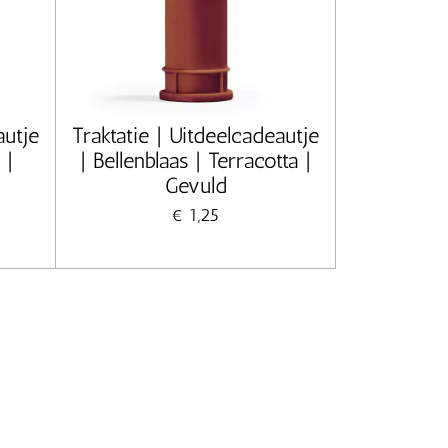
autje
Traktatie | Uitdeelcadeautje
 |
| Bellenblaas | Terracotta |
Gevuld
€ 1,25