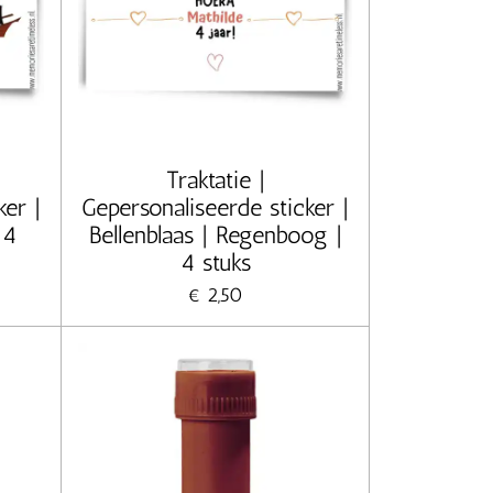
Traktatie |
ker |
Gepersonaliseerde sticker |
 4
Bellenblaas | Regenboog |
4 stuks
€ 2,50