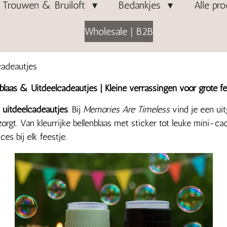
Trouwen & Bruiloft
Bedankjes
Alle pr
Wholesale | B2B
cadeautjes
nblaas & Uitdeelcadeautjes | Kleine verrassingen voor grote fe
e
uitdeelcadeautjes
. Bij
Memories Are Timeless
vind je een uit
rgt. Van kleurrijke bellenblaas met sticker tot leuke mini-ca
es bij elk feestje.