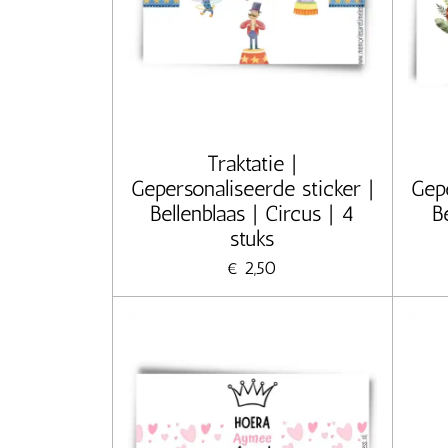
Traktatie |
Gepersonaliseerde sticker |
Gepe
Bellenblaas | Circus | 4
B
stuks
€ 2,50