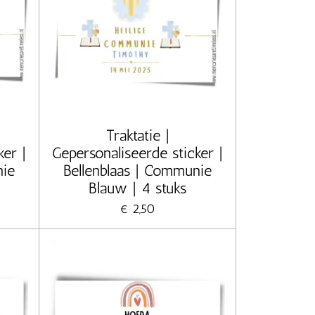
Traktatie |
ker |
Gepersonaliseerde sticker |
nie
Bellenblaas | Communie
Blauw | 4 stuks
€ 2,50