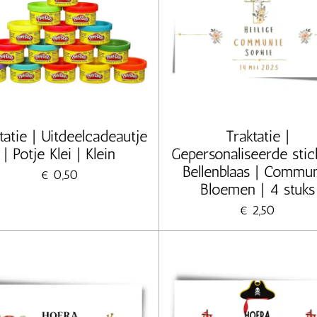
tatie | Uitdeelcadeautje
Traktatie |
| Potje Klei | Klein
Gepersonaliseerde stic
Bellenblaas | Commu
€ 0,50
Bloemen | 4 stuks
€ 2,50