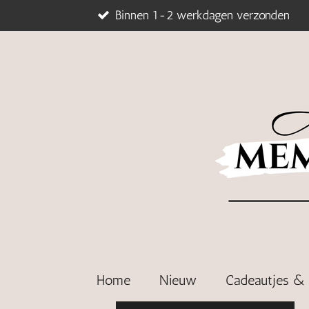
Binnen 1-2 werkdagen verzonden
Ga
direct
naar
de
hoofdinhoud
Home
Nieuw
Cadeautjes 