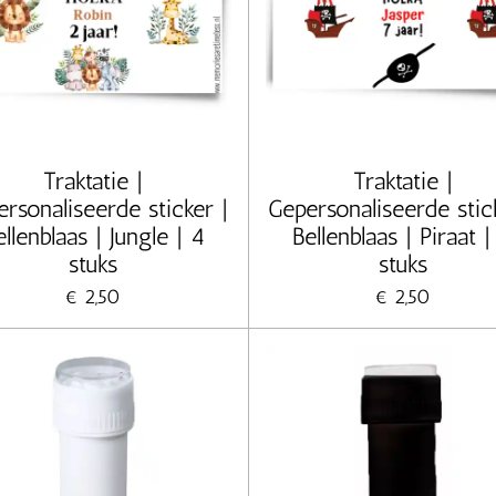
Traktatie |
Traktatie |
rsonaliseerde sticker |
Gepersonaliseerde stic
ellenblaas | Jungle | 4
Bellenblaas | Piraat |
stuks
stuks
€ 2,50
€ 2,50