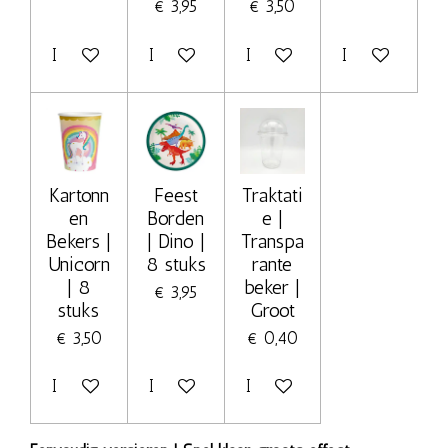
€ 3,95
€ 3,50
In winkelwagen
In winkelwagen
In winkelwagen
In winkelwage
Kartonn
Feest
Traktati
en
Borden
e |
Bekers |
| Dino |
Transpa
Unicorn
8 stuks
rante
| 8
beker |
€ 3,95
stuks
Groot
€ 3,50
€ 0,40
In winkelwagen
In winkelwagen
In winkelwagen