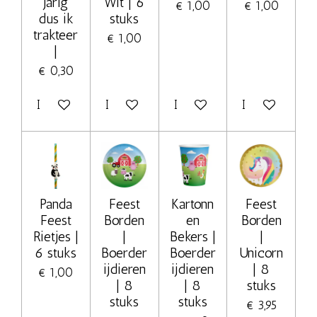
jarig
Wit | 6
€ 1,00
€ 1,00
dus ik
stuks
trakteer
€ 1,00
|
€ 0,30
In winkelwagen
In winkelwagen
In winkelwagen
In winkelwage
Panda
Feest
Kartonn
Feest
Feest
Borden
en
Borden
Rietjes |
|
Bekers |
|
6 stuks
Boerder
Boerder
Unicorn
ijdieren
ijdieren
| 8
€ 1,00
| 8
| 8
stuks
stuks
stuks
€ 3,95