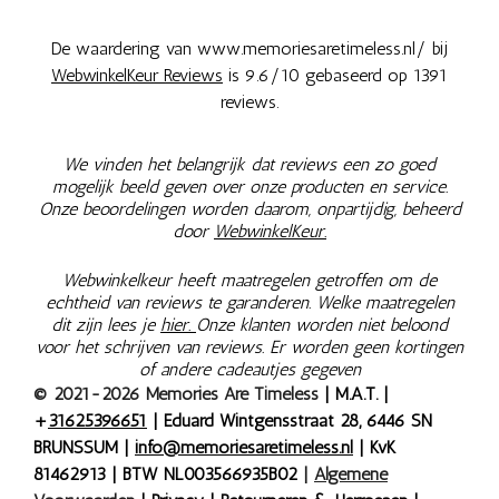
De waardering van www.memoriesaretimeless.nl/ bij
WebwinkelKeur Reviews
is 9.6/10 gebaseerd op 1391
reviews.
We vinden het belangrijk dat reviews een zo goed
mogelijk beeld geven over onze producten en service.
Onze beoordelingen worden daarom, onpartijdig, beheerd
door
WebwinkelKeur.
Webwinkelkeur heeft maatregelen getroffen om de
echtheid van reviews te garanderen. Welke maatregelen
dit zijn lees je
hier.
Onze klanten worden niet beloond
voor het schrijven van reviews. Er worden geen kortingen
of andere cadeautjes gegeven
© 2021-2026 Memories Are Timeless
| M.A.T. |
+
31625396651
| Eduard Wintgensstraat 28, 6446 SN
BRUNSSUM |
info@memoriesaretimeless.nl
| KvK
81462913 | BTW NL003566935B02
|
Algemene