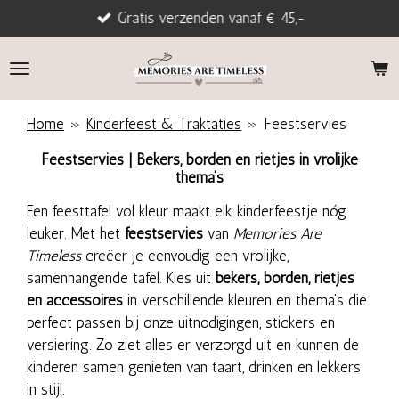
Gratis verzenden vanaf € 45,-
Ga
direct
naar
de
hoofdinhoud
Home
»
Kinderfeest & Traktaties
»
Feestservies
Feestservies | Bekers, borden en rietjes in vrolijke
thema’s
Een feesttafel vol kleur maakt elk kinderfeestje nóg
leuker. Met het
feestservies
van
Memories Are
Timeless
creëer je eenvoudig een vrolijke,
samenhangende tafel. Kies uit
bekers, borden, rietjes
en accessoires
in verschillende kleuren en thema’s die
perfect passen bij onze uitnodigingen, stickers en
versiering. Zo ziet alles er verzorgd uit en kunnen de
kinderen samen genieten van taart, drinken en lekkers
in stijl.