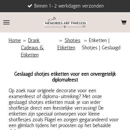
Binnen 1-2 werkdagen verzonden
Ga
direct
naar
de
hoofdinhoud
Home
»
Drank
»
Shotjes
»
Etiketten |
Cadeaus &
Etiketten
Shotjes | Geslaagd
Etiketten
Geslaagd shotjes etiketten voor een onvergetelijk
diplomafeest
Op zoek naar originele decoratie voor een
examenfeest of diploma-uitreiking? Met onze
geslaagd shotjes etiketten maak je van ieder
shotflesje direct een feestelijke verrassing! De
etiketten zijn speciaal ontworpen voor kleine
shotflesjes zoals Flügel en zorgen gegarandeerd voor
een glimlach tijdens het proosten op het behaalde