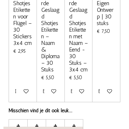
Shotjes
rde
rde
Eigen
Etikette
Geslaag
Geslaag
Ontwer
n voor
d
d
p | 30
Flügel –
Shotjes
Shotjes
stuks
30
Etikette
Etikette
€ 7,50
Stickers
n –
n met
3x4 cm
Naam
Naam –
&
Eend -
€ 2,95
Diploma
30
– 30
Stuks –
Stuks
3x4 cm
€ 5,50
€ 5,50
In winkelwagen
Bekijk details
Bekijk details
Bekijk details
Misschien vind je dit ook leuk....