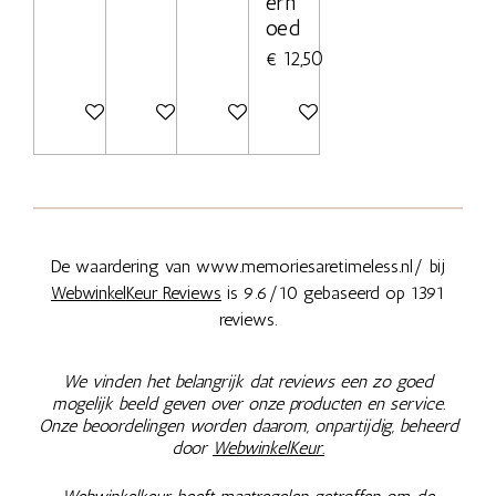
erh
oed
€ 12,50
Bekijk details
Bekijk details
Bekijk details
Bekijk details
De waardering van www.memoriesaretimeless.nl/ bij
WebwinkelKeur Reviews
is 9.6/10 gebaseerd op 1391
reviews.
We vinden het belangrijk dat reviews een zo goed
mogelijk beeld geven over onze producten en service.
Onze beoordelingen worden daarom, onpartijdig, beheerd
door
WebwinkelKeur.