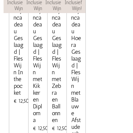
Inclusief
Inclusief
Inclusief
Inclusief
Wijn!
Wijn!
Wijn!
Wijn!
Wij
Wij
Wij
Wij
nca
nca
nca
nca
dea
dea
dea
dea
u
u
u
u
Ges
Ges
Ges
Hoe
laag
laag
laag
ra
d |
d |
d |
Ges
Fles
Fles
Fles
laag
Wij
Wij
Wij
d |
n In
n
n
Fles
the
met
met
Wij
poc
Kik
Zeb
n
ket
ker
ra
met
en
en
Bla
€ 12,50
Dipl
Ball
uw
om
onn
e
a
en
Afst
ude
€ 12,50
€ 12,50