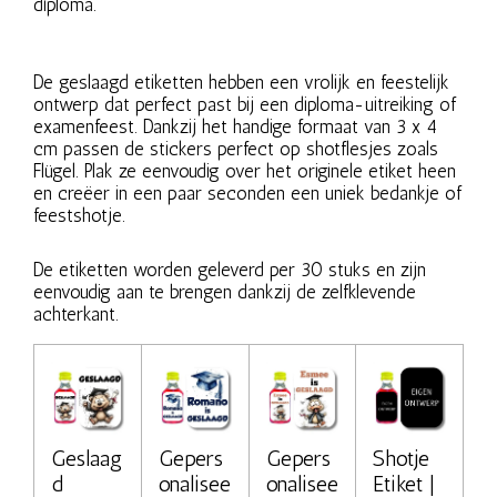
diploma.
De geslaagd etiketten hebben een vrolijk en feestelijk
ontwerp dat perfect past bij een diploma-uitreiking of
examenfeest. Dankzij het handige formaat van 3 x 4
cm passen de stickers perfect op shotflesjes zoals
Flügel. Plak ze eenvoudig over het originele etiket heen
en creëer in een paar seconden een uniek bedankje of
feestshotje.
De etiketten worden geleverd per 30 stuks en zijn
eenvoudig aan te brengen dankzij de zelfklevende
achterkant.
Geslaag
Gepers
Gepers
Shotje
d
onalisee
onalisee
Etiket |