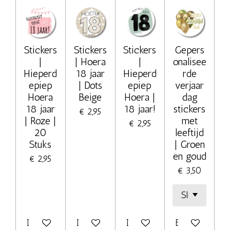
Stickers
Stickers
Stickers
Gepers
|
| Hoera
|
onalisee
Hieperd
18 jaar
Hieperd
rde
epiep
| Dots
epiep
verjaar
Hoera
Beige
Hoera |
dag
18 jaar
18 jaar!
stickers
€ 2,95
| Roze |
met
€ 2,95
20
leeftijd
Stuks
| Groen
en goud
€ 2,95
€ 3,50
In winkelwagen
In winkelwagen
In winkelwagen
Bekijk details