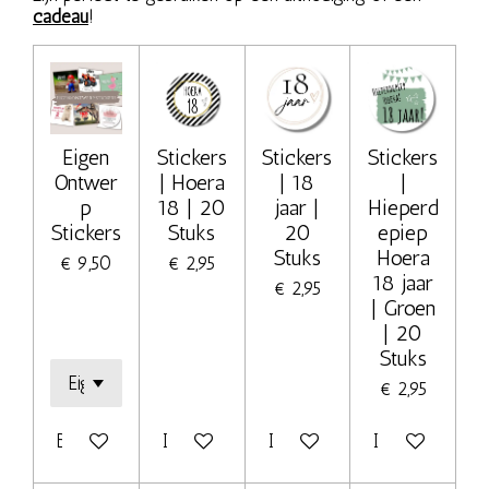
cadeau
!
Eigen
Stickers
Stickers
Stickers
Ontwer
| Hoera
| 18
|
p
18 | 20
jaar |
Hieperd
Stickers
Stuks
20
epiep
Stuks
Hoera
€ 9,50
€ 2,95
18 jaar
€ 2,95
| Groen
| 20
Stuks
€ 2,95
Bekijk details
In winkelwagen
In winkelwagen
In winkelwage