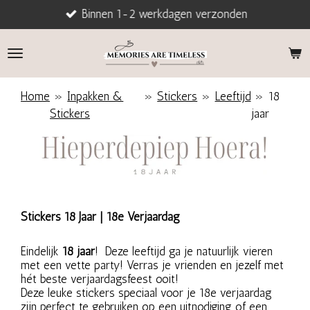
Binnen 1-2 werkdagen verzonden
Ga
direct
naar
de
hoofdinhoud
Home
»
Inpakken &
»
Stickers
»
Leeftijd
»
18
Stickers
jaar
Stickers 18 Jaar | 18e Verjaardag
Eindelijk
18 jaar
! Deze leeftijd ga je natuurlijk vieren
met een vette party
! Verras je vrienden en jezelf met
hét beste verjaardagsfeest ooit!
Deze leuke stickers speciaal voor je 18e verjaardag
zijn perfect te gebruiken op een uitnodiging of een