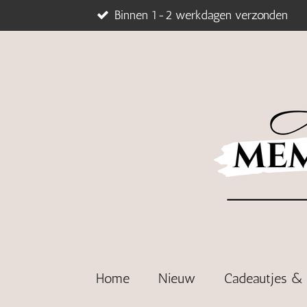
Binnen 1-2 werkdagen verzonden
Ga
direct
naar
de
hoofdinhoud
Home
Nieuw
Cadeautjes 