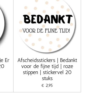
Je Er
Afscheidsstickers | Bedankt
20
voor de fijne tijd | roze
stippen | stickervel 20
stuks
€ 2,95