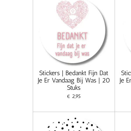
Stickers | Bedankt Fijn Dat
Sti
Je Er Vandaag Bij Was | 20
Je E
Stuks
€ 2,95