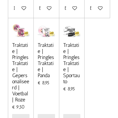
In winkelwagen
Bekijk details
Bekijk details
Bekijk details
Traktati
Traktati
Traktati
e |
e |
e |
Pringles
Pringles
Pringles
Traktati
Traktati
Traktati
e |
e |
e |
Gepers
Panda
Sportau
onalisee
to
€ 8,95
rd |
€ 8,95
Voetbal
| Roze
€ 9,50