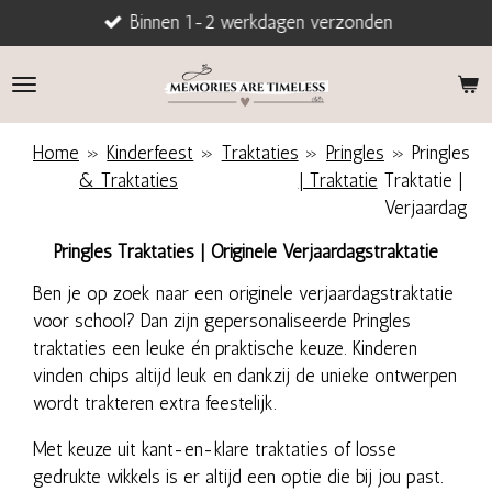
Binnen 1-2 werkdagen verzonden
Ga
direct
naar
de
hoofdinhoud
Home
»
Kinderfeest
»
Traktaties
»
Pringles
»
Pringles
& Traktaties
| Traktatie
Traktatie |
Verjaardag
Pringles Traktaties | Originele Verjaardagstraktatie
Ben je op zoek naar een originele verjaardagstraktatie
voor school? Dan zijn gepersonaliseerde Pringles
traktaties een leuke én praktische keuze. Kinderen
vinden chips altijd leuk en dankzij de unieke ontwerpen
wordt trakteren extra feestelijk.
Met keuze uit kant-en-klare traktaties of losse
gedrukte wikkels is er altijd een optie die bij jou past.