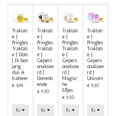
Traktati
Traktati
Traktati
Traktati
e |
e |
e |
e |
Pringles
Pringles
Pringles
Pringles
Traktati
Traktati
Traktati
Traktati
e | Dots
e |
e |
e |
| Ik ben
Gepers
Gepers
Gepers
jarig
onalisee
onalisee
onalisee
dus ik
rd |
rd |
rd |
trakteer
Dierenb
Magisc
Unicorn
ende
he
€ 8,95
€ 9,50
Elfjes
€ 9,50
€ 9,50