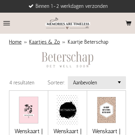
Binnen 1-2 werkdagen verzonden
Ga
direct
naar
de
hoofdinhoud
Home
»
Kaartjes & Zo
»
Kaartje Beterschap
4 resultaten
Sorteer:
Wenskaart |
Wenskaart |
Wenskaart |