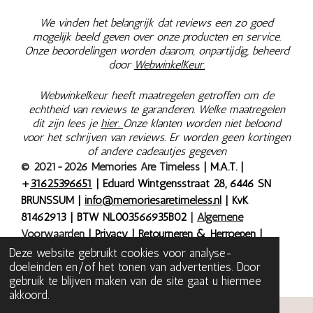
We vinden het belangrijk dat reviews een zo goed
mogelijk beeld geven over onze producten en service.
Onze beoordelingen worden daarom, onpartijdig, beheerd
door
WebwinkelKeur.
Webwinkelkeur heeft maatregelen getroffen om de
echtheid van reviews te garanderen. Welke maatregelen
dit zijn lees je
hier.
Onze klanten worden niet beloond
voor het schrijven van reviews. Er worden geen kortingen
of andere cadeautjes gegeven
© 2021-2026 Memories Are Timeless
| M.A.T. |
+
31625396651
| Eduard Wintgensstraat 28, 6446 SN
BRUNSSUM |
info@memoriesaretimeless.nl
| KvK
81462913 | BTW NL003566935B02
|
Algemene
Voorwaarden
|
Privacy
|
Retourneren & Herroepen
|
Bestelling herroepen
| Onze prijzen zijn inclusief 9% of
Deze website gebruikt cookies voor analyse-
doeleinden en/of het tonen van advertenties. Door
21% BTW, tenzij anders aangegeven.
gebruik te blijven maken van de site gaat u hiermee
akkoord.