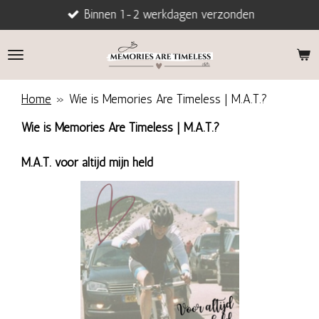
Binnen 1-2 werkdagen verzonden
Ga
direct
naar
de
hoofdinhoud
Home
»
Wie is Memories Are Timeless | M.A.T.?
Wie is Memories Are Timeless | M.A.T.?
M.A.T. voor altijd mijn held