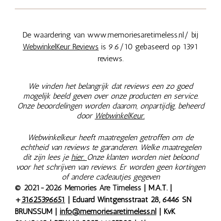
De waardering van www.memoriesaretimeless.nl/ bij
WebwinkelKeur Reviews
is 9.6/10 gebaseerd op 1391
reviews.
We vinden het belangrijk dat reviews een zo goed
mogelijk beeld geven over onze producten en service.
Onze beoordelingen worden daarom, onpartijdig, beheerd
door
WebwinkelKeur.
Webwinkelkeur heeft maatregelen getroffen om de
echtheid van reviews te garanderen. Welke maatregelen
dit zijn lees je
hier.
Onze klanten worden niet beloond
voor het schrijven van reviews. Er worden geen kortingen
of andere cadeautjes gegeven
© 2021-2026 Memories Are Timeless
| M.A.T. |
+
31625396651
| Eduard Wintgensstraat 28, 6446 SN
BRUNSSUM |
info@memoriesaretimeless.nl
| KvK