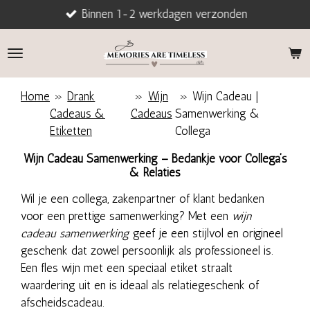
Binnen 1-2 werkdagen verzonden
Ga
direct
naar
de
hoofdinhoud
Home
»
Drank
»
Wijn
»
Wijn Cadeau |
Cadeaus &
Cadeaus
Samenwerking &
Etiketten
Collega
Wijn Cadeau Samenwerking – Bedankje voor Collega’s
& Relaties
Wil je een collega, zakenpartner of klant bedanken
voor een prettige samenwerking? Met een
wijn
cadeau samenwerking
geef je een stijlvol en origineel
geschenk dat zowel persoonlijk als professioneel is.
Een fles wijn met een speciaal etiket straalt
waardering uit en is ideaal als relatiegeschenk of
afscheidscadeau.