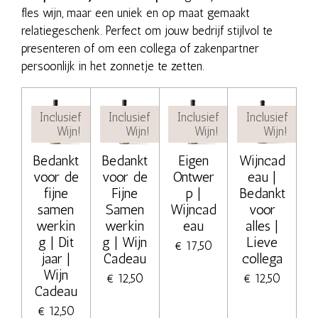
fles wijn, maar een uniek en op maat gemaakt
relatiegeschenk. Perfect om jouw bedrijf stijlvol te
presenteren of om een collega of zakenpartner
persoonlijk in het zonnetje te zetten.
Inclusief
Inclusief
Inclusief
Inclusief
Wijn!
Wijn!
Wijn!
Wijn!
Bedankt
Bedankt
Eigen
Wijncad
voor de
voor de
Ontwer
eau |
fijne
Fijne
p |
Bedankt
samen
Samen
Wijncad
voor
werkin
werkin
eau
alles |
g | Dit
g | Wijn
Lieve
€ 17,50
jaar |
Cadeau
collega
Wijn
€ 12,50
€ 12,50
Cadeau
€ 12,50