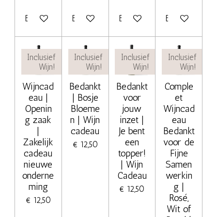
Bekijk details
Bekijk details
Bekijk details
Bekijk details
Inclusief
Inclusief
Inclusief
Inclusief
Wijn!
Wijn!
Wijn!
Wijn!
Wijncad
Bedankt
Bedankt
Comple
eau |
| Bosje
voor
et
Openin
Bloeme
jouw
Wijncad
g zaak
n | Wijn
inzet |
eau
|
cadeau
Je bent
Bedankt
Zakelijk
een
voor de
€ 12,50
cadeau
topper!
Fijne
nieuwe
| Wijn
Samen
onderne
Cadeau
werkin
ming
g |
€ 12,50
Rosé,
€ 12,50
Wit of