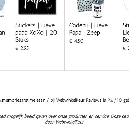
Stickers | Lieve
Cadeau | Lieve
St
an
papa XoXo | 20
Papa | Zeep
Li
Stuks
Be
€ 4,50
€ 2,95
€ 
memoriesaretimeless.nl/ bij
WebwinkelKeur Reviews
is 9.6/10 geb
oed mogelijk beeld geven over onze producten en service. Onze beo
door
WebwinkelKeur.