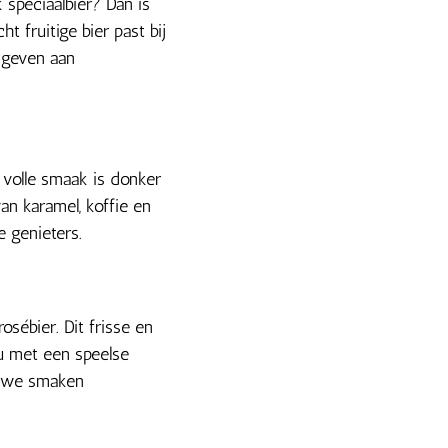
 speciaalbier? Dan is
ht fruitige bier past bij
 geven aan
 volle smaak is donker
van karamel, koffie en
e genieters.
osébier. Dit frisse en
au met een speelse
ieuwe smaken