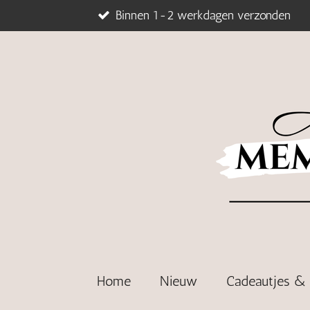
Binnen 1-2 werkdagen verzonden
Ga
direct
naar
de
hoofdinhoud
Home
Nieuw
Cadeautjes 