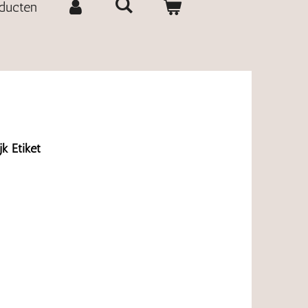
oducten
k Etiket