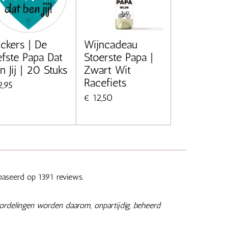
ickers | De
Wijncadeau
efste Papa Dat
Stoerste Papa |
n Jij | 20 Stuks
Zwart Wit
Racefiets
2,95
€ 12,50
aseerd op 1391 reviews.
ordelingen worden daarom, onpartijdig, beheerd