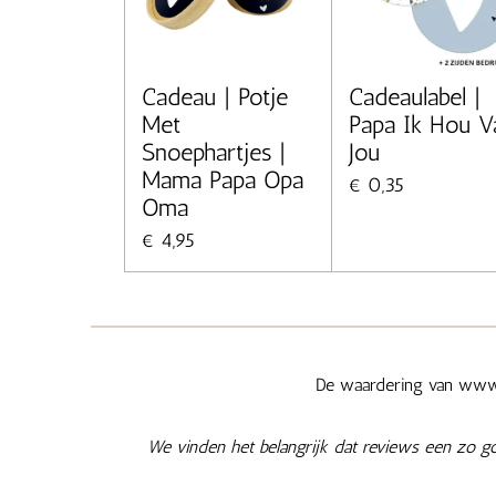
Cadeau | Potje
Cadeaulabel |
Met
Papa Ik Hou V
Snoephartjes |
Jou
Mama Papa Opa
€ 0,35
Oma
€ 4,95
De waardering van www.
We vinden het belangrijk dat reviews een zo g