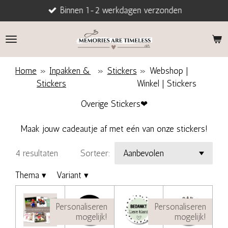
Binnen 1-2 werkdagen verzonden
Ga
direct
naar
de
hoofdinhoud
Home
»
Inpakken &
»
Stickers
»
Webshop |
Stickers
Winkel | Stickers
Overige Stickers❤
Maak jouw cadeautje af met eén van onze stickers!
4 resultaten
Sorteer:
Thema
▾
Variant
▾
Personaliseren
Personaliseren
mogelijk!
mogelijk!