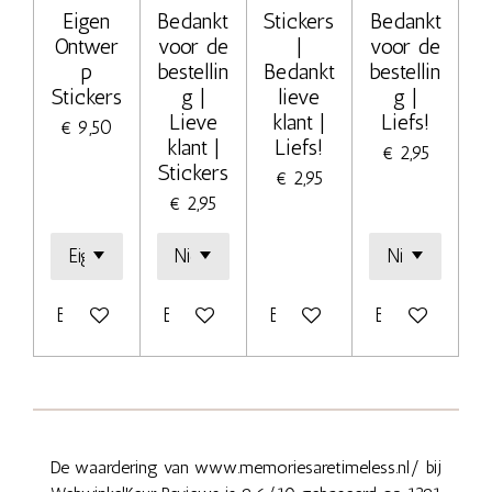
Eigen
Bedankt
Stickers
Bedankt
Ontwer
voor de
|
voor de
p
bestellin
Bedankt
bestellin
Stickers
g |
lieve
g |
Lieve
klant |
Liefs!
€ 9,50
klant |
Liefs!
€ 2,95
Stickers
€ 2,95
€ 2,95
Bekijk details
Bekijk details
Bekijk details
Bekijk details
De waardering van www.memoriesaretimeless.nl/ bij