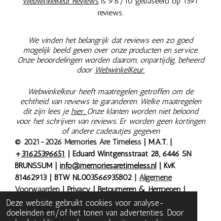
WebwinkelKeur Reviews
is 9.6/10 gebaseerd op 1391
reviews.
We vinden het belangrijk dat reviews een zo goed
mogelijk beeld geven over onze producten en service.
Onze beoordelingen worden daarom, onpartijdig, beheerd
door
WebwinkelKeur.
Webwinkelkeur heeft maatregelen getroffen om de
echtheid van reviews te garanderen. Welke maatregelen
dit zijn lees je
hier.
Onze klanten worden niet beloond
voor het schrijven van reviews. Er worden geen kortingen
of andere cadeautjes gegeven
© 2021-2026 Memories Are Timeless
| M.A.T. |
+
31625396651
| Eduard Wintgensstraat 28, 6446 SN
BRUNSSUM |
info@memoriesaretimeless.nl
| KvK
81462913 | BTW NL003566935B02
|
Algemene
Voorwaarden
|
Privacy
|
Retourneren & Herroepen
|
Bestelling herroepen
| Onze prijzen zijn inclusief 9% of
Deze website gebruikt cookies voor analyse-
doeleinden en/of het tonen van advertenties. Door
21% BTW, tenzij anders aangegeven.