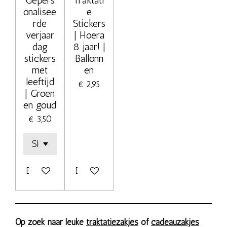
Gepers
Traktati
onalisee
e
rde
Stickers
verjaar
| Hoera
dag
8 jaar! |
stickers
Ballonn
met
en
leeftijd
€ 2,95
| Groen
en goud
€ 3,50
Bekijk details
In winkelwagen
Op zoek naar leuke
traktatiezakjes
of
cadeauzakjes