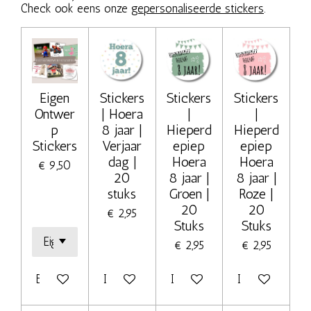
Check ook eens onze
gepersonaliseerde stickers
.
Eigen
Stickers
Stickers
Stickers
Ontwer
| Hoera
|
|
p
8 jaar |
Hieperd
Hieperd
Stickers
Verjaar
epiep
epiep
dag |
Hoera
Hoera
€ 9,50
20
8 jaar |
8 jaar |
stuks
Groen |
Roze |
20
20
€ 2,95
Stuks
Stuks
€ 2,95
€ 2,95
Bekijk details
In winkelwagen
In winkelwagen
In winkelwage