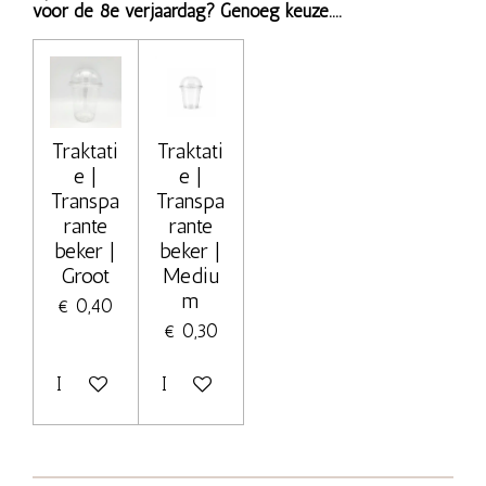
voor de 8e verjaardag? Genoeg keuze....
Traktati
Traktati
e |
e |
Transpa
Transpa
rante
rante
beker |
beker |
Groot
Mediu
m
€ 0,40
€ 0,30
In winkelwagen
In winkelwagen