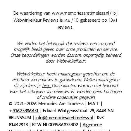
De waardering van www.memoriesaretimeless.nl/ bij
WebwinkelKeur Reviews
is 9.6/10 gebaseerd op 1391
reviews.
We vinden het belangrijk dat reviews een zo goed
mogelijk beeld geven over onze producten en service.
Onze beoordelingen worden daarom, onpartijdig, beheerd
door
WebwinkelKeur.
Webwinkelkeur heeft maatregelen getroffen om de
echtheid van reviews te garanderen. Welke maatregelen
dit zijn lees je
hier.
Onze klanten worden niet beloond
voor het schrijven van reviews. Er worden geen kortingen
of andere cadeautjes gegeven
© 2021-2026 Memories Are Timeless
| M.A.T. |
+
31625396651
| Eduard Wintgensstraat 28, 6446 SN
BRUNSSUM |
info@memoriesaretimeless.nl
| KvK
81462913 | BTW NL003566935B02
|
Algemene