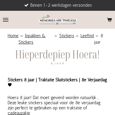
Binnen 1-2 werkdagen verzonden
Ga
direct
naar
de
hoofdinhoud
Home
»
Inpakken &
»
Stickers
»
Leeftijd
»
8
Stickers
jaar
Stickers 8 jaar | Traktatie Sluitstickers | 8e Verjaardag
🖤
Hoera 8 jaar! Dat moet gevierd worden natuurlijk....
Deze leuke stickers speciaal voor de 8e verjaardag
zijn perfect te gebruiken op een traktatie of
cadeauzakje
.