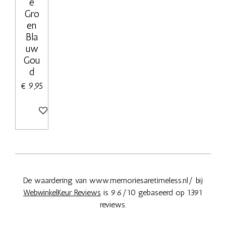
e
Gro
en
Bla
uw
Gou
d
€ 9,95
In winkelwagen
De waardering van www.memoriesaretimeless.nl/ bij
WebwinkelKeur Reviews
is 9.6/10 gebaseerd op 1391
reviews.