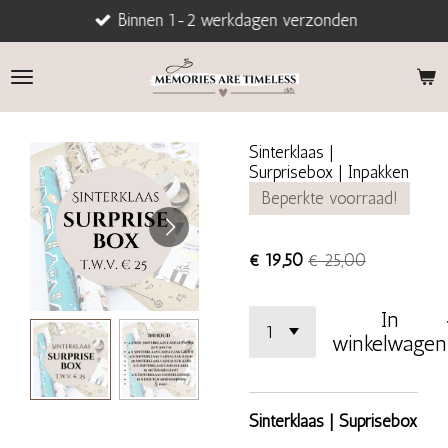
Binnen 1-2 werkdagen verzonden
Ga
direct
naar
de
hoofdinhoud
Sinterklaas |
Surprisebox | Inpakken
Beperkte voorraad!
€ 19,50
€ 25,00
In
winkelwagen
Sinterklaas | Suprisebox