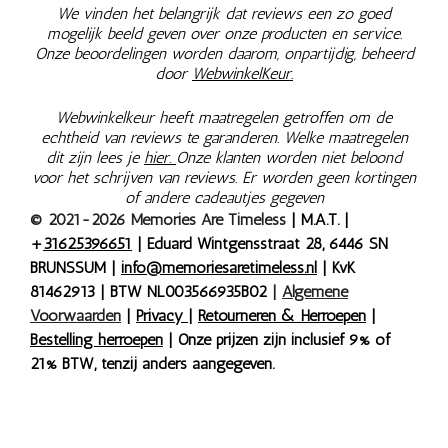
We vinden het belangrijk dat reviews een zo goed
mogelijk beeld geven over onze producten en service.
Onze beoordelingen worden daarom, onpartijdig, beheerd
door
WebwinkelKeur.
Webwinkelkeur heeft maatregelen getroffen om de
echtheid van reviews te garanderen. Welke maatregelen
dit zijn lees je
hier.
Onze klanten worden niet beloond
voor het schrijven van reviews. Er worden geen kortingen
of andere cadeautjes gegeven
© 2021-2026 Memories Are Timeless
| M.A.T. |
+
31625396651
| Eduard Wintgensstraat 28, 6446 SN
BRUNSSUM |
info@memoriesaretimeless.nl
| KvK
81462913 | BTW NL003566935B02
|
Algemene
Voorwaarden
|
Privacy
|
Retourneren & Herroepen
|
Bestelling herroepen
| Onze prijzen zijn inclusief 9% of
21% BTW, tenzij anders aangegeven.