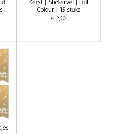
ud
Kerst | Stickervel | Full
ks
Colour | 15 stuks
€ 2,50
tjes