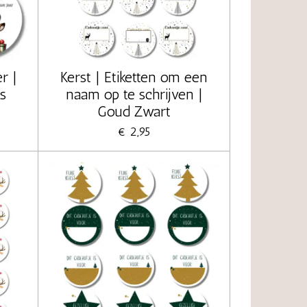
er |
Kerst | Etiketten om een
s
naam op te schrijven |
Goud Zwart
€ 2,95