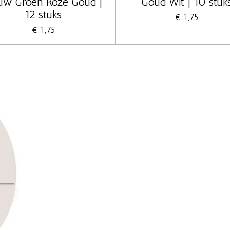
uw Groen Roze Goud |
Goud Wit | 10 stuk
12 stuks
€ 1,75
€ 1,75