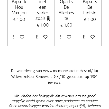
Papa Ik
met
Opa Is
Papa Is
Hou
een
De
De
Van Jou
vader
Allerbes
Liefste
zoals jij
te
€ 1,00
€ 1,00
€ 1,00
€ 1,00
Bekijk details
Bekijk details
Bekijk details
Bekijk details
De waardering van www.memoriesaretimeless.nl/ bij
WebwinkelKeur Reviews
is 9.6/10 gebaseerd op 1391
reviews.
We vinden het belangrijk dat reviews een zo goed
mogelijk beeld geven over onze producten en service.
Onze beoordelingen worden daarom, onpartijdig, beheerd