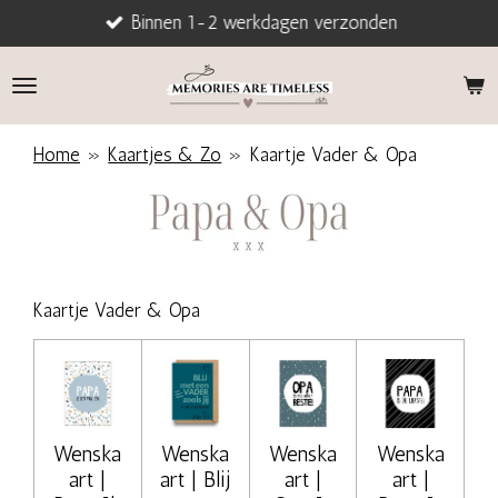
Binnen 1-2 werkdagen verzonden
Ga
direct
naar
de
hoofdinhoud
Home
»
Kaartjes & Zo
»
Kaartje Vader & Opa
Kaartje Vader & Opa
Wenska
Wenska
Wenska
Wenska
art |
art | Blij
art |
art |