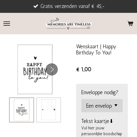
Gratis verzenden vanaf € 45,-
Ga
direct
naar
de
hoofdinhoud
Wenskaart | Happy
Birthday To You!
€ 1,00
Enveloppe nodig?
Tekst kaartje⬇
Vul hier jouw
persoonlijke boodschap