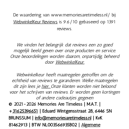
De waardering van www.memoriesaretimeless.nl/ bij
WebwinkelKeur Reviews
is 9.6/10 gebaseerd op 1391
reviews.
We vinden het belangrijk dat reviews een zo goed
mogelijk beeld geven over onze producten en service.
Onze beoordelingen worden daarom, onpartijdig, beheerd
door
WebwinkelKeur.
Webwinkelkeur heeft maatregelen getroffen om de
echtheid van reviews te garanderen. Welke maatregelen
dit zijn lees je
hier.
Onze klanten worden niet beloond
voor het schrijven van reviews. Er worden geen kortingen
of andere cadeautjes gegeven
© 2021-2026 Memories Are Timeless
| M.A.T. |
+
31625396651
| Eduard Wintgensstraat 28, 6446 SN
BRUNSSUM |
info@memoriesaretimeless.nl
| KvK
81462913 | BTW NL003566935B02
|
Algemene