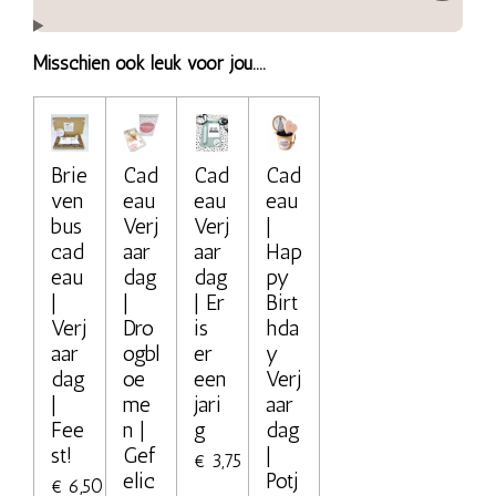
Misschien ook leuk voor jou....
Brie
Cad
Cad
Cad
ven
eau
eau
eau
bus
Verj
Verj
|
cad
aar
aar
Hap
eau
dag
dag
py
|
|
| Er
Birt
Verj
Dro
is
hda
aar
ogbl
er
y
dag
oe
een
Verj
|
me
jari
aar
Fee
n |
g
dag
st!
Gef
|
€ 3,75
elic
Potj
€ 6,50