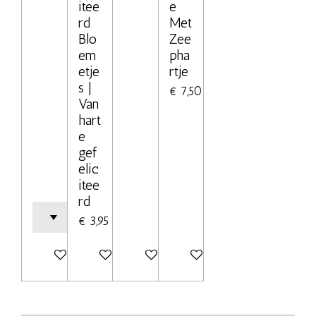
itee
e
rd
Met
Blo
Zee
em
pha
etje
rtje
s |
€ 7,50
Van
hart
e
gef
elic
itee
rd
€ 3,95
Bekijk details
Bekijk details
Bekijk details
Bekijk details