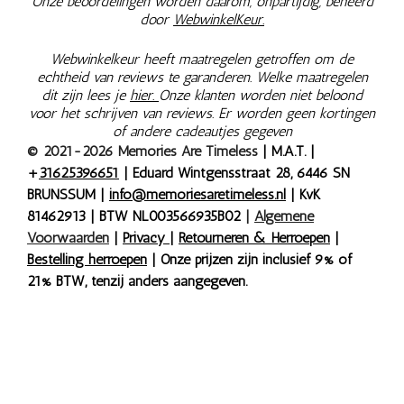
Onze beoordelingen worden daarom, onpartijdig, beheerd
door
WebwinkelKeur.
Webwinkelkeur heeft maatregelen getroffen om de
echtheid van reviews te garanderen. Welke maatregelen
dit zijn lees je
hier.
Onze klanten worden niet beloond
voor het schrijven van reviews. Er worden geen kortingen
of andere cadeautjes gegeven
© 2021-2026 Memories Are Timeless
| M.A.T. |
+
31625396651
| Eduard Wintgensstraat 28, 6446 SN
BRUNSSUM |
info@memoriesaretimeless.nl
| KvK
81462913 | BTW NL003566935B02
|
Algemene
Voorwaarden
|
Privacy
|
Retourneren & Herroepen
|
Bestelling herroepen
| Onze prijzen zijn inclusief 9% of
21% BTW, tenzij anders aangegeven.