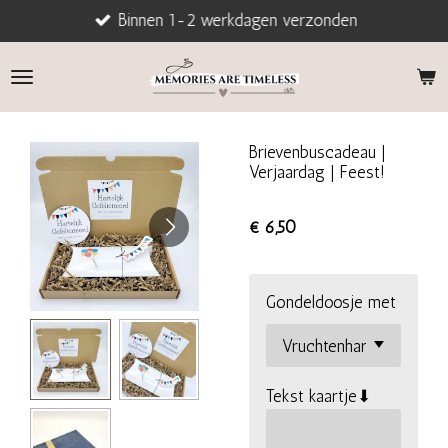
Binnen 1-2 werkdagen verzonden
Ga
direct
naar
de
hoofdinhoud
Brievenbuscadeau |
Verjaardag | Feest!
€ 6,50
Gondeldoosje met
Tekst kaartje⬇