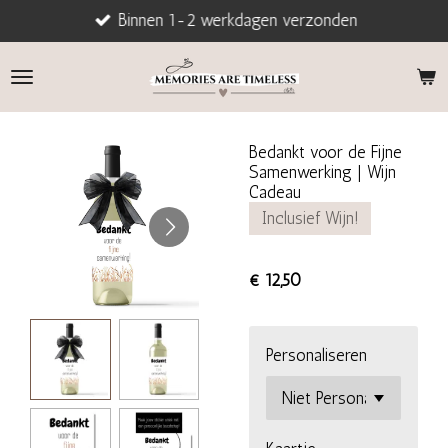
Binnen 1-2 werkdagen verzonden
Ga
direct
naar
de
hoofdinhoud
Bedankt voor de Fijne
Samenwerking | Wijn
Cadeau
Inclusief Wijn!
€ 12,50
Personaliseren