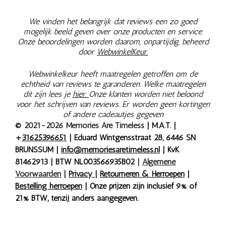
We vinden het belangrijk dat reviews een zo goed
mogelijk beeld geven over onze producten en service.
Onze beoordelingen worden daarom, onpartijdig, beheerd
door
WebwinkelKeur.
Webwinkelkeur heeft maatregelen getroffen om de
echtheid van reviews te garanderen. Welke maatregelen
dit zijn lees je
hier.
Onze klanten worden niet beloond
voor het schrijven van reviews. Er worden geen kortingen
of andere cadeautjes gegeven
© 2021-2026 Memories Are Timeless
| M.A.T. |
+
31625396651
| Eduard Wintgensstraat 28, 6446 SN
BRUNSSUM |
info@memoriesaretimeless.nl
| KvK
81462913 | BTW NL003566935B02
|
Algemene
Voorwaarden
|
Privacy
|
Retourneren & Herroepen
|
Bestelling herroepen
| Onze prijzen zijn inclusief 9% of
21% BTW, tenzij anders aangegeven.