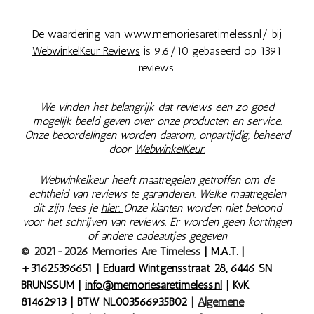
De waardering van www.memoriesaretimeless.nl/ bij
WebwinkelKeur Reviews
is 9.6/10 gebaseerd op 1391
reviews.
We vinden het belangrijk dat reviews een zo goed
mogelijk beeld geven over onze producten en service.
Onze beoordelingen worden daarom, onpartijdig, beheerd
door
WebwinkelKeur.
Webwinkelkeur heeft maatregelen getroffen om de
echtheid van reviews te garanderen. Welke maatregelen
dit zijn lees je
hier.
Onze klanten worden niet beloond
voor het schrijven van reviews. Er worden geen kortingen
of andere cadeautjes gegeven
© 2021-2026 Memories Are Timeless
| M.A.T. |
+
31625396651
| Eduard Wintgensstraat 28, 6446 SN
BRUNSSUM |
info@memoriesaretimeless.nl
| KvK
81462913 | BTW NL003566935B02
|
Algemene