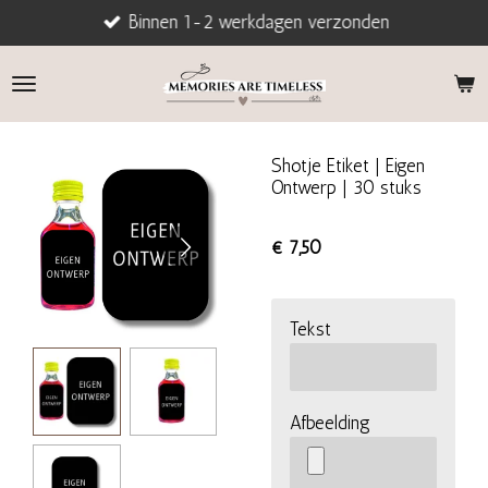
Binnen 1-2 werkdagen verzonden
Ga
direct
naar
de
hoofdinhoud
Shotje Etiket | Eigen
Ontwerp | 30 stuks
€ 7,50
Tekst
Afbeelding