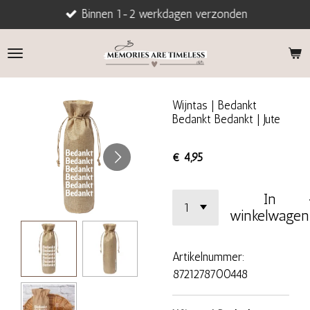
Binnen 1-2 werkdagen verzonden
Ga
direct
naar
de
hoofdinhoud
Wijntas | Bedankt
Bedankt Bedankt | Jute
€ 4,95
In
winkelwagen
Artikelnummer:
8721278700448