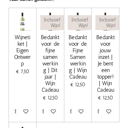
Inclusief
Inclusief
Inclusief
Wijn!
Wijn!
Wijn!
Wijneti
Bedankt
Bedankt
Bedankt
ket |
voor de
voor de
voor
Eigen
fijne
Fijne
jouw
Ontwer
samen
Samen
inzet |
p
werkin
werkin
Je bent
g | Dit
g | Wijn
een
€ 7,50
jaar |
Cadeau
topper!
Wijn
| Wijn
€ 12,50
Cadeau
Cadeau
€ 12,50
€ 12,50
Bekijk details
Bekijk details
Bekijk details
Bekijk details