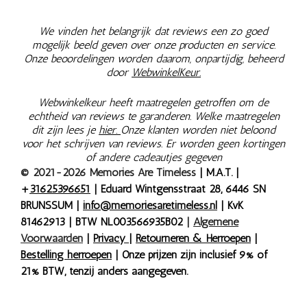
We vinden het belangrijk dat reviews een zo goed
mogelijk beeld geven over onze producten en service.
Onze beoordelingen worden daarom, onpartijdig, beheerd
door
WebwinkelKeur.
Webwinkelkeur heeft maatregelen getroffen om de
echtheid van reviews te garanderen. Welke maatregelen
dit zijn lees je
hier.
Onze klanten worden niet beloond
voor het schrijven van reviews. Er worden geen kortingen
of andere cadeautjes gegeven
© 2021-2026 Memories Are Timeless
| M.A.T. |
+
31625396651
| Eduard Wintgensstraat 28, 6446 SN
BRUNSSUM |
info@memoriesaretimeless.nl
| KvK
81462913 | BTW NL003566935B02
|
Algemene
Voorwaarden
|
Privacy
|
Retourneren & Herroepen
|
Bestelling herroepen
| Onze prijzen zijn inclusief 9% of
21% BTW, tenzij anders aangegeven.