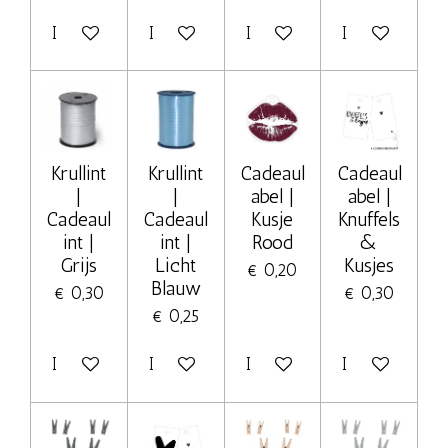
In winkelwagen
In winkelwagen
In winkelwagen
In winkelwage
Krullint
Krullint
Cadeaul
Cadeaul
|
|
abel |
abel |
Cadeaul
Cadeaul
Kusje
Knuffels
int |
int |
Rood
&
Grijs
Licht
Kusjes
€ 0,20
Blauw
€ 0,30
€ 0,30
€ 0,25
In winkelwagen
In winkelwagen
In winkelwagen
In winkelwage