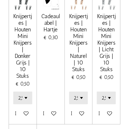
Knijpertj
Cadeaul
Knijpertj
Knijpertj
es |
abel |
es |
es |
Houten
Hartje
Houten
Houten
Mini
Mini
Mini
€ 0,30
Knijpers
Knijpers
Knijpers
|
|
| Licht
Donker
Naturel
Grijs |
Grijs |
| 10
10
10
Stuks
Stuks
Stuks
€ 0,50
€ 0,50
€ 0,50
In winkelwagen
In winkelwagen
In winkelwagen
In winkelwage