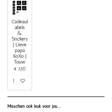
Cadeaul
abels
&
Stickers
| Lieve
papa
XoXo |
Touw
€ 3,50
In winkelwagen
Misschien ook leuk voor jou.....