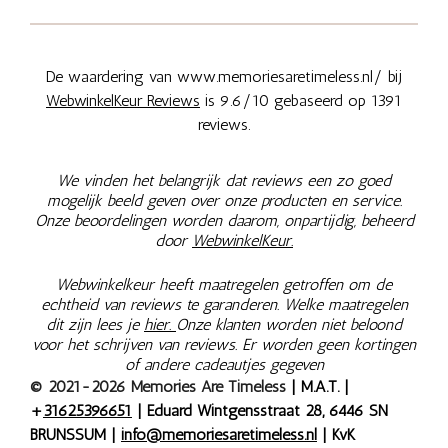
De waardering van www.memoriesaretimeless.nl/ bij
WebwinkelKeur Reviews
is 9.6/10 gebaseerd op 1391
reviews.
We vinden het belangrijk dat reviews een zo goed
mogelijk beeld geven over onze producten en service.
Onze beoordelingen worden daarom, onpartijdig, beheerd
door
WebwinkelKeur.
Webwinkelkeur heeft maatregelen getroffen om de
echtheid van reviews te garanderen. Welke maatregelen
dit zijn lees je
hier.
Onze klanten worden niet beloond
voor het schrijven van reviews. Er worden geen kortingen
of andere cadeautjes gegeven
© 2021-2026 Memories Are Timeless
| M.A.T. |
+
31625396651
| Eduard Wintgensstraat 28, 6446 SN
BRUNSSUM |
info@memoriesaretimeless.nl
| KvK