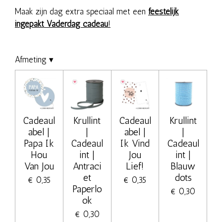
Maak zijn dag extra speciaal met een
feestelijk
ingepakt Vaderdag cadeau
!
Afmeting
▾
Cadeaul
Krullint
Cadeaul
Krullint
abel |
|
abel |
|
Papa Ik
Cadeaul
Ik Vind
Cadeaul
Hou
int |
Jou
int |
Van Jou
Antraci
Lief!
Blauw
et
dots
€ 0,35
€ 0,35
Paperlo
€ 0,30
ok
€ 0,30