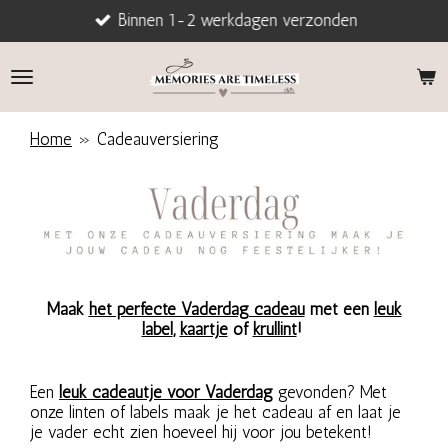
Binnen 1-2 werkdagen verzonden
Ga
direct
naar
de
hoofdinhoud
Home
»
Cadeauversiering
Maak
het perfecte Vaderdag cadeau
met een
leuk
label
,
kaartje
of
krullint
!
Een
leuk cadeautje voor
Vaderdag
gevonden? Met
onze linten of labels maak je het cadeau af en laat je
je vader echt zien hoeveel hij voor jou betekent!