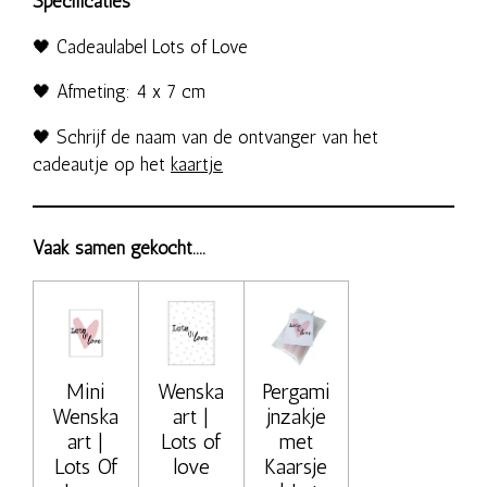
Specificaties
🖤 Cadeaulabel Lots of Love
🖤 Afmeting: 4 x 7 cm
🖤 Schrijf de naam van de ontvanger van het
cadeautje op het
kaartje
Vaak samen gekocht....
Mini
Wenska
Pergami
Wenska
art |
jnzakje
art |
Lots of
met
Lots Of
love
Kaarsje