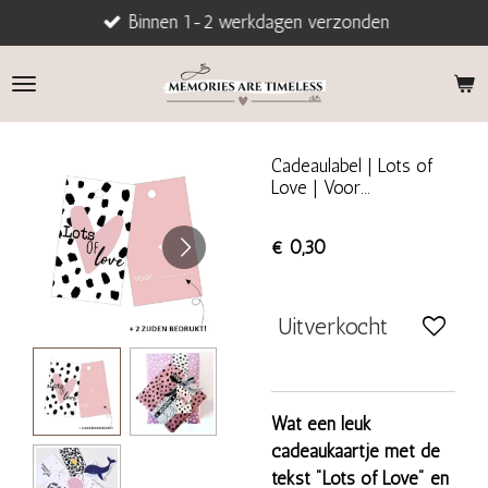
Binnen 1-2 werkdagen verzonden
Ga
direct
naar
de
hoofdinhoud
Cadeaulabel | Lots of
Love | Voor...
€ 0,30
Uitverkocht
Wat een leuk
cadeaukaartje met de
tekst "Lots of Love" en