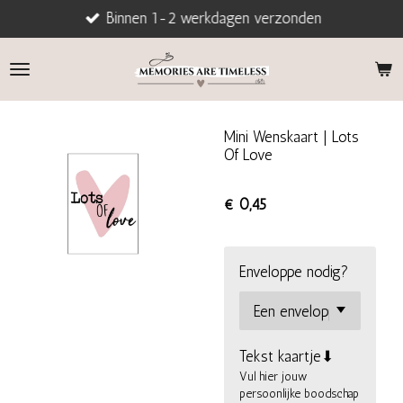
Binnen 1-2 werkdagen verzonden
Ga
direct
naar
de
hoofdinhoud
Mini Wenskaart | Lots
Of Love
€ 0,45
Enveloppe nodig?
Tekst kaartje⬇
Vul hier jouw
persoonlijke boodschap