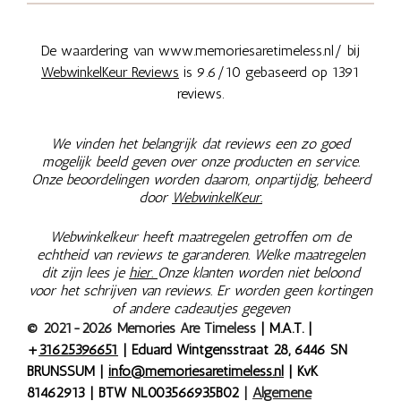
De waardering van www.memoriesaretimeless.nl/ bij
WebwinkelKeur Reviews
is 9.6/10 gebaseerd op 1391
reviews.
We vinden het belangrijk dat reviews een zo goed
mogelijk beeld geven over onze producten en service.
Onze beoordelingen worden daarom, onpartijdig, beheerd
door
WebwinkelKeur.
Webwinkelkeur heeft maatregelen getroffen om de
echtheid van reviews te garanderen. Welke maatregelen
dit zijn lees je
hier.
Onze klanten worden niet beloond
voor het schrijven van reviews. Er worden geen kortingen
of andere cadeautjes gegeven
© 2021-2026 Memories Are Timeless
| M.A.T. |
+
31625396651
| Eduard Wintgensstraat 28, 6446 SN
BRUNSSUM |
info@memoriesaretimeless.nl
| KvK
81462913 | BTW NL003566935B02
|
Algemene