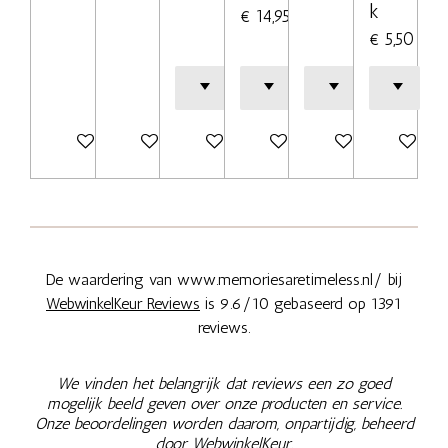
k
€ 14,95
€ 5,50
Bekijk details
Bekijk details
In winkelwagen
Bekijk details
Bekijk details
Bekijk deta
De waardering van www.memoriesaretimeless.nl/ bij
WebwinkelKeur Reviews
is 9.6/10 gebaseerd op 1391
reviews.
We vinden het belangrijk dat reviews een zo goed
mogelijk beeld geven over onze producten en service.
Onze beoordelingen worden daarom, onpartijdig, beheerd
door
WebwinkelKeur.