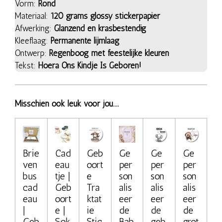
Vorm:
Rond
Materiaal:
120 grams glossy stickerpapier
Afwerking:
Glanzend en krasbestendig
Kleeflaag:
Permanente lijmlaag
Ontwerp:
Regenboog met feestelijke kleuren
Tekst:
Hoera Ons Kindje Is Geboren!
Misschien ook leuk voor jou....
Brie
Cad
Geb
Ge
Ge
Ge
ven
eau
oort
per
per
per
bus
tje |
e
son
son
son
cad
Geb
Tra
alis
alis
alis
eau
oort
ktat
eer
eer
eer
|
e |
ie
de
de
de
Geb
Sok
Stic
Bab
geb
grot