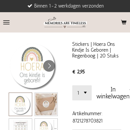
Binnen 1-2 werkdagen verzonden
Ga
direct
naar
de
hoofdinhoud
Stickers | Hoera Ons
Kindje Is Geboren |
Regenboog | 20 Stuks
€ 2,95
In
winkelwagen
Artikelnummer:
8721278703821