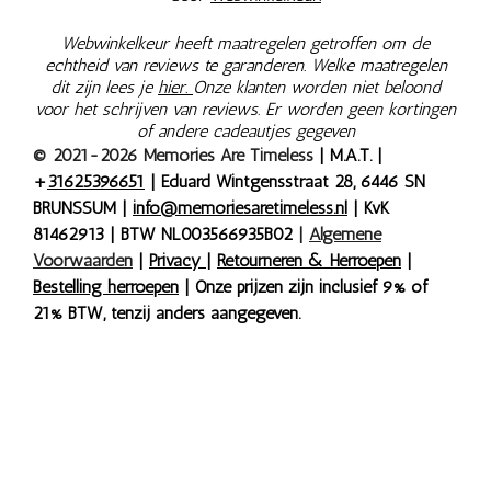
Webwinkelkeur heeft maatregelen getroffen om de
echtheid van reviews te garanderen. Welke maatregelen
dit zijn lees je
hier.
Onze klanten worden niet beloond
voor het schrijven van reviews. Er worden geen kortingen
of andere cadeautjes gegeven
© 2021-2026 Memories Are Timeless
| M.A.T. |
+
31625396651
| Eduard Wintgensstraat 28, 6446 SN
BRUNSSUM |
info@memoriesaretimeless.nl
| KvK
81462913 | BTW NL003566935B02
|
Algemene
Voorwaarden
|
Privacy
|
Retourneren & Herroepen
|
Bestelling herroepen
| Onze prijzen zijn inclusief 9% of
21% BTW, tenzij anders aangegeven.