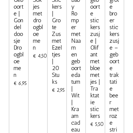
oort
jes
kers
y
oort
e
e |
met
|
Ro
e
bro
Gon
dro
Gro
mp
stic
er
del
ogbl
te
er
kers
stic
doo
oe
Zus
met
zusj
kers
sje
me
met
Naa
e |
zusj
Dro
n
Ezel
m
Olif
e –
ogbl
tjes
en
ant
geb
€ 4,50
oe
|
geb
met
oort
me
20
oort
bloe
e
n
Stu
eda
met
trak
ks
tum
jes |
tati
€ 6,95
|
Tra
e
€ 2,95
Wit
ktat
bee
|
ie
r
Kra
stic
met
am
kers
roz
cad
e
€ 5,50
eau
stri