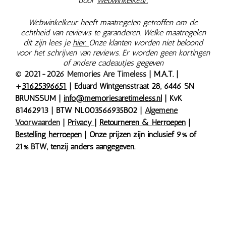
door
WebwinkelKeur.
Webwinkelkeur heeft maatregelen getroffen om de
echtheid van reviews te garanderen. Welke maatregelen
dit zijn lees je
hier.
Onze klanten worden niet beloond
voor het schrijven van reviews. Er worden geen kortingen
of andere cadeautjes gegeven
© 2021-2026 Memories Are Timeless
| M.A.T. |
+
31625396651
| Eduard Wintgensstraat 28, 6446 SN
BRUNSSUM |
info@memoriesaretimeless.nl
| KvK
81462913 | BTW NL003566935B02
|
Algemene
Voorwaarden
|
Privacy
|
Retourneren & Herroepen
|
Bestelling herroepen
| Onze prijzen zijn inclusief 9% of
21% BTW, tenzij anders aangegeven.