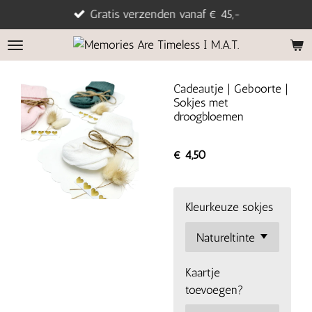
Gratis verzenden vanaf € 45,-
Ga
direct
naar
de
hoofdinhoud
Cadeautje | Geboorte |
Sokjes met
droogbloemen
€ 4,50
Kleurkeuze sokjes
Kaartje
toevoegen?