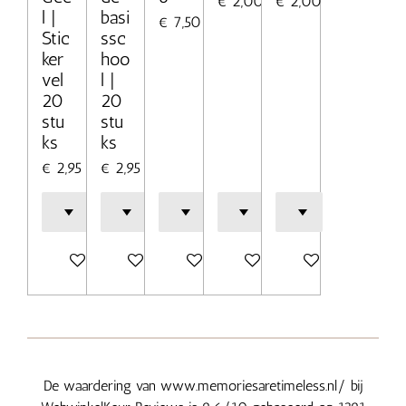
€ 2,00
€ 2,00
l |
basi
€ 7,50
Stic
ssc
ker
hoo
vel
l |
20
20
stu
stu
ks
ks
€ 2,95
€ 2,95
In winkelwagen
In winkelwagen
Bekijk details
In winkelwagen
In winkelwagen
De waardering van www.memoriesaretimeless.nl/ bij