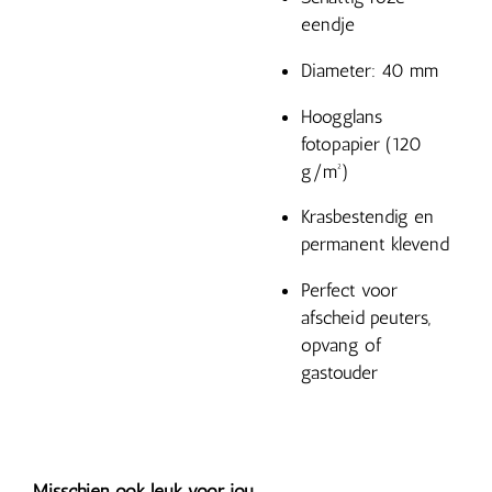
eendje
Diameter: 40 mm
Hoogglans
fotopapier (120
g/m²)
Krasbestendig en
permanent klevend
Perfect voor
afscheid peuters,
opvang of
gastouder
Misschien ook leuk voor jou....