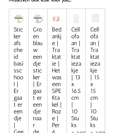
Stic
Gro
Bed
Cell
Cell
ker
en
ankj
ofa
ofa
afs
blau
e |
an |
an |
che
w
Tra
Tra
Tra
id
een
ktat
ktat
ktat
basi
dje
ie |
ieza
ieza
ssc
stic
Het
kje
kje
hoo
ker
was
| 13
| 15
l |
| Er
een
x
x
Er
gaa
SPE
16,5
15
gaa
t er
Kta
cm
cm
t er
een
kel |
|
|
een
dje
Roz
10
10
dje
naa
e |
Stu
Stu
|
r
Per
ks
ks
Gee
de
6