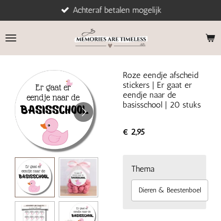
Achteraf betalen mogelijk
Ga
direct
naar
de
hoofdinhoud
Roze eendje afscheid
stickers | Er gaat er
eendje naar de
basisschool | 20 stuks
€ 2,95
Thema
Dieren & Beestenboel