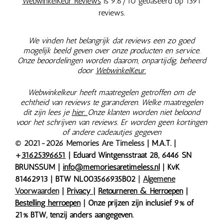
WebwinkelKeur Reviews
is 9.6/10 gebaseerd op 1391
reviews.
We vinden het belangrijk dat reviews een zo goed
mogelijk beeld geven over onze producten en service.
Onze beoordelingen worden daarom, onpartijdig, beheerd
door
WebwinkelKeur.
Webwinkelkeur heeft maatregelen getroffen om de
echtheid van reviews te garanderen. Welke maatregelen
dit zijn lees je
hier.
Onze klanten worden niet beloond
voor het schrijven van reviews. Er worden geen kortingen
of andere cadeautjes gegeven
© 2021-2026 Memories Are Timeless
| M.A.T. |
+
31625396651
| Eduard Wintgensstraat 28, 6446 SN
BRUNSSUM |
info@memoriesaretimeless.nl
| KvK
81462913 | BTW NL003566935B02
|
Algemene
Voorwaarden
|
Privacy
|
Retourneren & Herroepen
|
Bestelling herroepen
| Onze prijzen zijn inclusief 9% of
21% BTW, tenzij anders aangegeven.