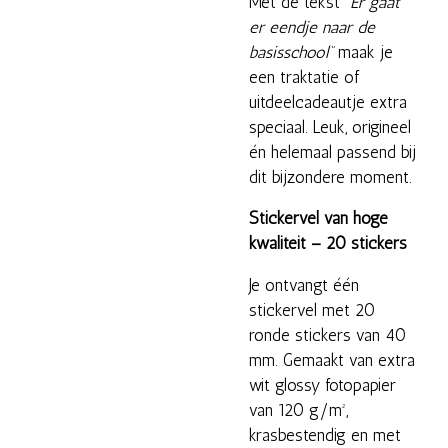
Met de tekst
“Er gaat
er eendje naar de
basisschool”
maak je
een traktatie of
uitdeelcadeautje extra
speciaal. Leuk, origineel
én helemaal passend bij
dit bijzondere moment.
Stickervel van hoge
kwaliteit – 20 stickers
Je ontvangt één
stickervel met 20
ronde stickers van 40
mm. Gemaakt van extra
wit glossy fotopapier
van 120 g/m²,
krasbestendig en met