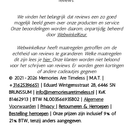
reviews.
We vinden het belangrijk dat reviews een zo goed
mogelijk beeld geven over onze producten en service.
Onze beoordelingen worden daarom, onpartijdig, beheerd
door
WebwinkelKeur.
Webwinkelkeur heeft maatregelen getroffen om de
echtheid van reviews te garanderen. Welke maatregelen
dit zijn lees je
hier.
Onze klanten worden niet beloond
voor het schrijven van reviews. Er worden geen kortingen
of andere cadeautjes gegeven
© 2021-2026 Memories Are Timeless
| M.A.T. |
+
31625396651
| Eduard Wintgensstraat 28, 6446 SN
BRUNSSUM |
info@memoriesaretimeless.nl
| KvK
81462913 | BTW NL003566935B02
|
Algemene
Voorwaarden
|
Privacy
|
Retourneren & Herroepen
|
Bestelling herroepen
| Onze prijzen zijn inclusief 9% of
21% BTW, tenzij anders aangegeven.