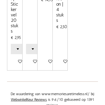
Stic
on |
ker
4
vel
stuk
20
s
stuk
€ 2,50
s
€ 2,95
In winkelwagen
In winkelwagen
Bekijk details
Bekijk details
De waardering van www.memoriesaretimeless.nl/ bij
WebwinkelKeur Reviews
is 9.6/10 gebaseerd op 1391