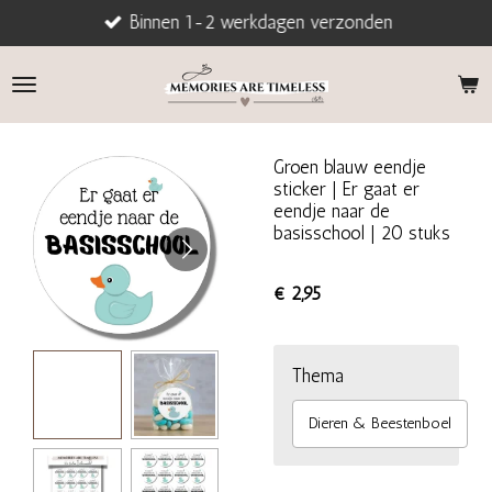
Binnen 1-2 werkdagen verzonden
Ga
direct
naar
de
hoofdinhoud
Groen blauw eendje
sticker | Er gaat er
eendje naar de
basisschool | 20 stuks
€ 2,95
Thema
Dieren & Beestenboel