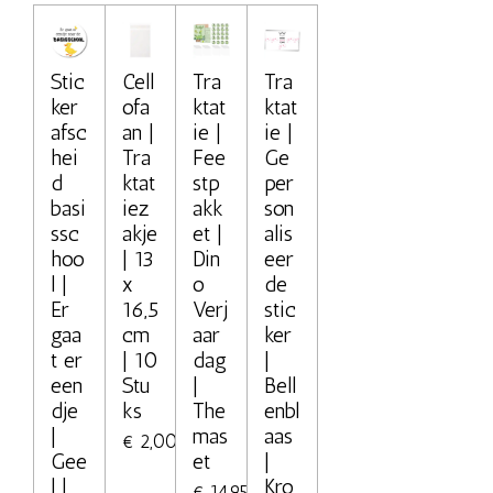
Stic
Cell
Tra
Tra
ker
ofa
ktat
ktat
afsc
an |
ie |
ie |
hei
Tra
Fee
Ge
d
ktat
stp
per
basi
iez
akk
son
ssc
akje
et |
alis
hoo
| 13
Din
eer
l |
x
o
de
Er
16,5
Verj
stic
gaa
cm
aar
ker
t er
| 10
dag
|
een
Stu
|
Bell
dje
ks
The
enbl
|
mas
aas
€ 2,00
Gee
et
|
l |
Kro
€ 14,95