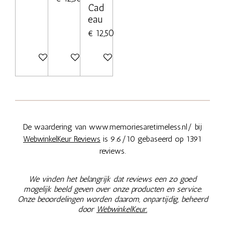
Cad
eau
€ 12,50
Bekijk details
Bekijk details
Bekijk details
De waardering van www.memoriesaretimeless.nl/ bij
WebwinkelKeur Reviews
is 9.6/10 gebaseerd op 1391
reviews.
We vinden het belangrijk dat reviews een zo goed
mogelijk beeld geven over onze producten en service.
Onze beoordelingen worden daarom, onpartijdig, beheerd
door
WebwinkelKeur.