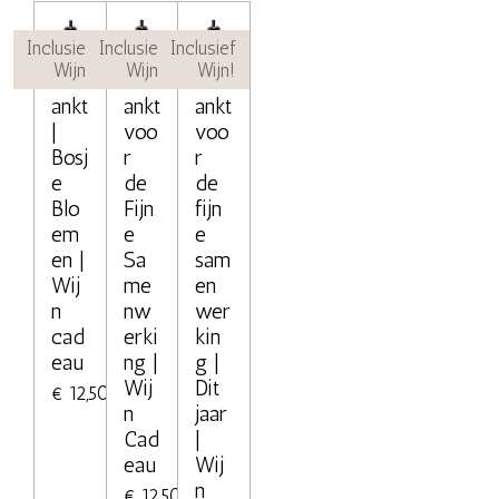
Inclusief
Inclusief
Inclusief
Wijn!
Wijn!
Wijn!
Bed
Bed
Bed
ankt
ankt
ankt
|
voo
voo
Bosj
r
r
e
de
de
Blo
Fijn
fijn
em
e
e
en |
Sa
sam
Wij
me
en
n
nw
wer
cad
erki
kin
eau
ng |
g |
Wij
Dit
€ 12,50
n
jaar
Cad
|
eau
Wij
n
€ 12,50