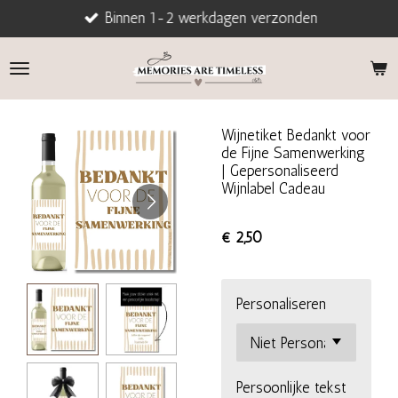
Binnen 1-2 werkdagen verzonden
Ga
direct
naar
de
hoofdinhoud
Wijnetiket Bedankt voor
de Fijne Samenwerking
| Gepersonaliseerd
Wijnlabel Cadeau
€ 2,50
Personaliseren
Persoonlijke tekst