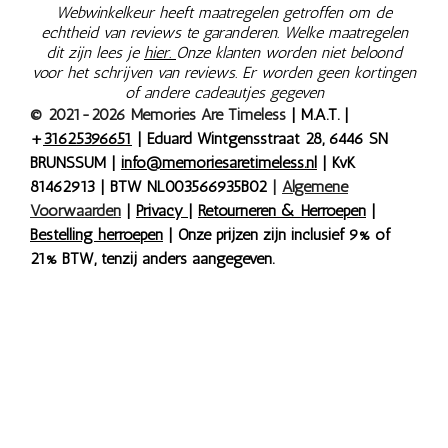
Webwinkelkeur heeft maatregelen getroffen om de
echtheid van reviews te garanderen. Welke maatregelen
dit zijn lees je
hier.
Onze klanten worden niet beloond
voor het schrijven van reviews. Er worden geen kortingen
of andere cadeautjes gegeven
© 2021-2026 Memories Are Timeless
| M.A.T. |
+
31625396651
| Eduard Wintgensstraat 28, 6446 SN
BRUNSSUM |
info@memoriesaretimeless.nl
| KvK
81462913 | BTW NL003566935B02
|
Algemene
Voorwaarden
|
Privacy
|
Retourneren & Herroepen
|
Bestelling herroepen
| Onze prijzen zijn inclusief 9% of
21% BTW, tenzij anders aangegeven.