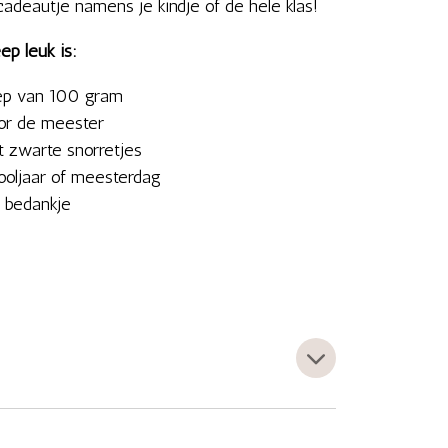
scadeautje namens je kindje of de hele klas!
p leuk is:
eep van 100 gram
or de meester
t zwarte snorretjes
ooljaar of meesterdag
r bedankje